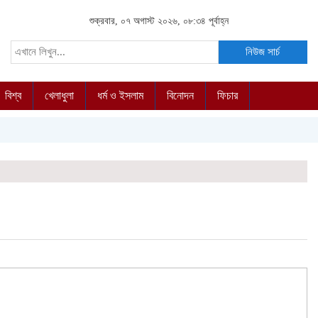
শুক্রবার, ০৭ অগাস্ট ২০২৬, ০৮:৩৪ পূর্বাহ্ন
নিউজ সার্চ
বিশ্ব
খেলাধুলা
ধর্ম ও ইসলাম
বিনোদন
ফিচার