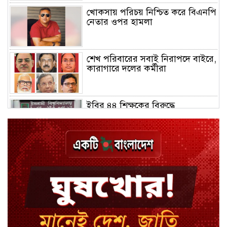
খোকসায় পরিচয় নিশ্চিত করে বিএনপি
নেতার ওপর হামলা
শেখ পরিবারের সবাই নিরাপদে বাইরে,
কারাগারে দলের কর্মীরা
ইবির ৪৪ শিক্ষকের বিরুদ্ধে
রাষ্ট্রবিরোধিতার তদন্ত কমিটি
বাংলাদেশে চালু হলো থাই কফি চেইন
ক্যাফে আমাজন
হাসিনাকে সুযোগ দিয়ে সার্বভৌমত্বে
আঘাত: রিজভী