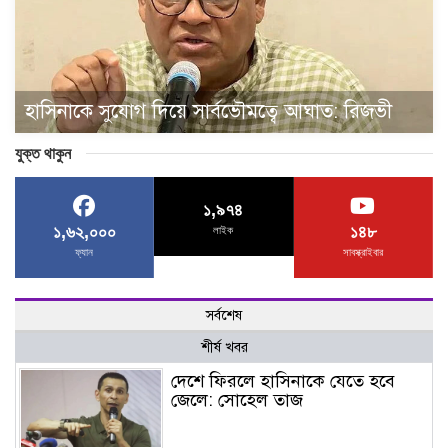
হাসিনাকে সুযোগ দিয়ে সার্বভৌমত্বে আঘাত: রিজভী
যুক্ত থাকুন
১,৯৭৪
১,৬২,০০০
১৪৮
লাইক
ফ্যান
সাবস্ক্রাইবার
সর্বশেষ
শীর্ষ খবর
দেশে ফিরলে হাসিনাকে যেতে হবে
জেলে: সোহেল তাজ