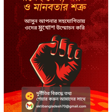
ডিজিটাল ভূমি সেবায় জবাবদিহি
নিশ্চিতের নির্দেশ
সবুজবাগে ময়লার স্তূপ থেকে তরুণীর
খণ্ডিত মাথা ও হাত উদ্ধার
হাছান-নওফেলসহ ২২ জনের
মানবতাবিরোধী মামলার সাক্ষ্য শুরু
হাসিনাকে দিল্লিতে বক্তব্যের সুযোগ
দেওয়ায় ঢাকার তীব্র ক্ষোভ