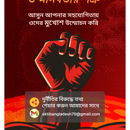
ভারতের সঙ্গে সম্পর্ক স্বাভাবিক করার
চেষ্টা ছিল
কোরিয়া চুক্তিতে রপ্তানি বাণিজ্যে নতুন
আশার আলো
নতুন রাষ্ট্রপতির অপেক্ষায় দেশ: প্রার্থী
নিয়ে গুঞ্জন
রাজধানীতে চাঁদাবাজির জাল, বাড়ছে
সহিংসতার আতঙ্ক