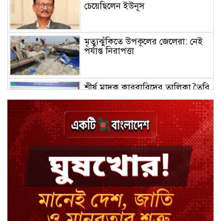
চেয়েছিলেন ইউনূস
মৃত্যুঝুঁকিতে উপকূলের জেলেরা: নেই
পর্যাপ্ত নিরাপত্তা
শীর্ষ মাদক কারবারিদের তালিকা তৈরি
হচ্ছে: স্বরাষ্ট্রমন্ত্রী
ক্রেতা সেজে স্বর্ণ কিনতে গিয়ে ৫৭ লাখ
জাল নোটসহ গ্রেপ্তার
স্বর্ণ খাতে আসছে নতুন নীতিমালা,
বদলাবে ব্যবসার চিত্র