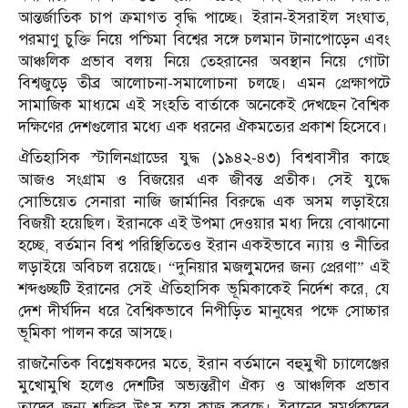
আন্তর্জাতিক চাপ ক্রমাগত বৃদ্ধি পাচ্ছে। ইরান-ইসরাইল সংঘাত,
পরমাণু চুক্তি নিয়ে পশ্চিমা বিশ্বের সঙ্গে চলমান টানাপোড়েন এবং
আঞ্চলিক প্রভাব বলয় নিয়ে তেহরানের অবস্থান নিয়ে গোটা
বিশ্বজুড়ে তীব্র আলোচনা-সমালোচনা চলছে। এমন প্রেক্ষাপটে
সামাজিক মাধ্যমে এই সংহতি বার্তাকে অনেকেই দেখছেন বৈশ্বিক
দক্ষিণের দেশগুলোর মধ্যে এক ধরনের ঐকমত্যের প্রকাশ হিসেবে।
ঐতিহাসিক স্টালিনগ্রাডের যুদ্ধ (১৯৪২-৪৩) বিশ্ববাসীর কাছে
আজও সংগ্রাম ও বিজয়ের এক জীবন্ত প্রতীক। সেই যুদ্ধে
সোভিয়েত সেনারা নাজি জার্মানির বিরুদ্ধে এক অসম লড়াইয়ে
বিজয়ী হয়েছিল। ইরানকে এই উপমা দেওয়ার মধ্য দিয়ে বোঝানো
হচ্ছে, বর্তমান বিশ্ব পরিস্থিতিতেও ইরান একইভাবে ন্যায় ও নীতির
লড়াইয়ে অবিচল রয়েছে। “দুনিয়ার মজলুমদের জন্য প্রেরণা” এই
শব্দগুচ্ছটি ইরানের সেই ঐতিহাসিক ভূমিকাকেই নির্দেশ করে, যে
দেশ দীর্ঘদিন ধরে বৈশ্বিকভাবে নিপীড়িত মানুষের পক্ষে সোচ্চার
ভূমিকা পালন করে আসছে।
রাজনৈতিক বিশ্লেষকদের মতে, ইরান বর্তমানে বহুমুখী চ্যালেঞ্জের
মুখোমুখি হলেও দেশটির অভ্যন্তরীণ ঐক্য ও আঞ্চলিক প্রভাব
তাদের জন্য শক্তির উৎস হয়ে কাজ করছে। ইরানের সমর্থকদের