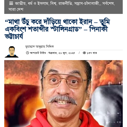
জাতীয়
,
ধর্ম ও ইসলাম
,
বিশ্ব
,
রাজনীতি
,
সন্ত্রাস-চাঁদাবাজী,
,
সর্বশেষ
,
সারা দেশ
“মাথা উঁচু করে দাঁড়িয়ে থাকো ইরান – তুমি
একবিংশ শতাব্দীর স্টালিনগ্রাড” – পিনাকী
ভট্টাচার্য
মুহাম্মাদ আব্দুল্লাহ সিদ্দিক
আপডেট টাইম : শুক্রবার, ২০ জুন, ২০২৫
১৩৭ বার