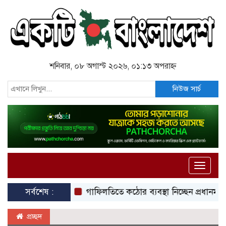
শনিবার, ০৮ অগাস্ট ২০২৬, ০১:১৩ অপরাহ্ন
নিউজ সার্চ
Toggle
naviga
সর্বশেষ :
গাফিলতিতে কঠোর ব্যবস্থা নিচ্ছেন প্রধানমন্ত্রী: রিজভী
প্রচ্ছদ