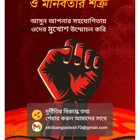
সিরাজগঞ্জে বাস ট্রাক দুর্ঘটনা, চালকসহ
নিহত ২
স্পিকারের নামে জাল ডিও, প্রতারণার
অভিযোগে এসিল্যান্ডের বিরুদ্ধে মামলা
সাদা না বাদামি চিনি, কোনটি ভালো?
হাসানের ৪ উইকেটের দিনে ধুঁকছে
বাংলাদেশ