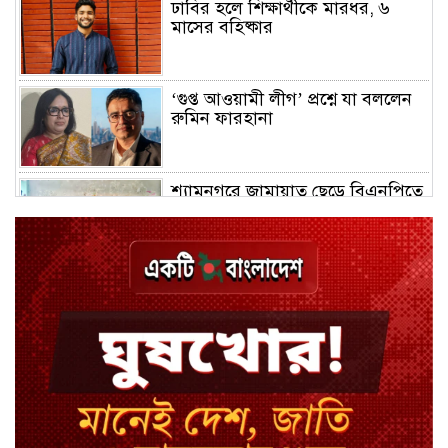
ঢাবির হলে শিক্ষার্থীকে মারধর, ৬
মাসের বহিষ্কার
‘গুপ্ত আওয়ামী লীগ’ প্রশ্নে যা বললেন
রুমিন ফারহানা
শ্যামনগরে জামায়াত ছেড়ে বিএনপিতে
যোগ দিলেন ১২ কর্মী
ঢাকায় হালকা বৃষ্টির সম্ভাবনা, বাড়তে
পারে তাপমাত্রা
মন্ত্রী-এমপিদের উপস্থিতিতে ইউএনওর
আইফোন চুরি