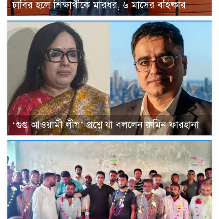
ঢাবির হলে শিক্ষার্থীকে মারধর, ৬ মাসের বহিষ্কার
‘গুপ্ত আওয়ামী লীগ’ প্রশ্নে যা বললেন রুমিন ফারহানা