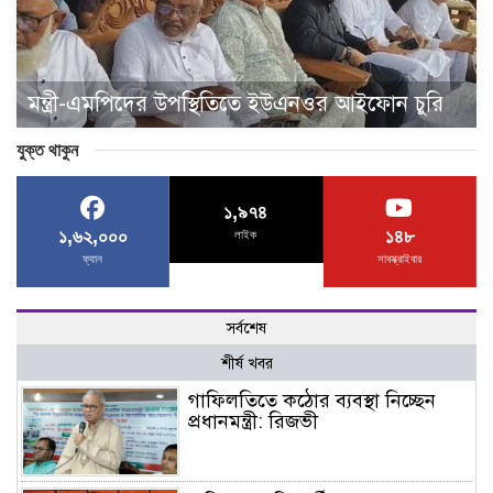
মন্ত্রী-এমপিদের উপস্থিতিতে ইউএনওর আইফোন চুরি
যুক্ত থাকুন
১,৯৭৪
১,৬২,০০০
১৪৮
লাইক
ফ্যান
সাবস্ক্রাইবার
সর্বশেষ
শীর্ষ খবর
গাফিলতিতে কঠোর ব্যবস্থা নিচ্ছেন
প্রধানমন্ত্রী: রিজভী