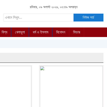
রবিবার, ০৯ অগাস্ট ২০২৬, ০৩:৪৯ অপরাহ্ন
নিউজ সার্চ
বিশ্ব
খেলাধুলা
ধর্ম ও ইসলাম
বিনোদন
ফিচার