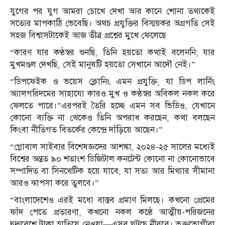
যুগের পর যুগ আমরা চোখে দেখা আর কানে শোনা তথ্যকেই
সত্যের মাপকাঠি ভেবেছি। অথচ প্রযুক্তির বিস্ময়কর অগ্রগতি সেই
সহজ বিশ্বাসটাকেই আজ তীব্র প্রশ্নের মুখে ফেলেছে
“কারণ যার কণ্ঠস্বর শুনছি, তিনি হয়তো কথাই বলেননি; যার
মুখমণ্ডল দেখছি, সেই মানুষটি হয়তো সেখানে আদৌ নেই।”
“ডিপফেইক ও ভয়েস ক্লোনিং এমন প্রযুক্তি, যা ডিপ লার্নিং
অ্যালগরিদমের সাহায্যে কারও মুখ ও কণ্ঠস্বর অবিকল নকল করে
ফেলতে পারে।”এরপরই তৈরি হচ্ছে এমন সব ভিডিও, যেখানে
কোনো ব্যক্তি না থেকেও তিনি অপরাধ করছেন, কথা বলছেন
কিংবা নীতিগত বিতর্কের কেন্দ্রে দাঁড়িয়ে আছেন।”
“গ্লোবাল সাইবার বিশেষজ্ঞদের আশঙ্কা, ২০২৪-২৫ সালের মধ্যেই
বিশ্বের অন্তত ৯০ শতাংশ ডিজিটাল কনটেন্ট কোনো না কোনোভাবে
সম্পাদিত বা সিনথেটিক হয়ে যাবে, যা সত্য আর মিথ্যার সীমানা
আরও ঝাপসা করে তুলবে।”
“বাংলাদেশেও এরই মধ্যে বাস্তব প্রমাণ মিলছে। কখনো প্রেমের
ফাঁদ পেতে প্রতারণা, কখনো নকল কণ্ঠে আত্মীয়-পরিজনের
ছদ্মবেশে টাকা হাতিয়ে নেওয়া—এসব ঘটছে নীরবে। ভুক্তভোগীরা