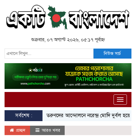
শুক্রবার, ০৭ অগাস্ট ২০২৬, ০৫:১৭ পূর্বাহ্ন
নিউজ সার্চ
Toggle
naviga
সর্বশেষ :
তরুণদের আন্দোলনে নরেন্দ্র মোদি দুর্বল হয়েছেন: সো
প্রচ্ছদ
আরও খবর