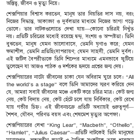
অস্তিত্ব, জীবন ও মৃত্যু নিয়ে।
শেক্সপিয়ার বিশ্বাস করতেন, মানুষ তার নিয়তির দাস নয়, বরং
নিজের সিদ্ধান্ত, আকাঙ্ক্ষা ও দুর্বলতার মাধ্যমে নিজের ভাগ্য গড়ে
তোলে। তার নাটকগুলোতে দেখা যায়—কোনো চরিত্রই নিখুঁত
নয়। প্রতিটি চরিত্রের মধ্যেই রয়েছে দ্বন্দ্ব, সংশয় ও অস্পষ্টতা। তিনি
বুঝতেন, মানুষ যেমন ভালোবাসে, তেমনি ঘৃণাও করে; যেমন
ক্ষমাশীল, তেমনি প্রতিহিংসাপরায়ণ; যেমন সাহসী, তেমনি দুর্বল।
এই জটিল বৈপরীত্যকে তিনি শিল্পের মাধ্যমে এমনভাবে ফুটিয়ে
তুলেছেন যা আজও পাঠক ও দর্শকের হৃদয়ে প্রশ্নের জন্ম দেয়।
শেক্সপিয়ারের নাট্যে জীবনের চাকা যেন অবিরাম ঘুরে চলে। “All
the world’s a stage” বলে তিনি আমাদের স্মরণ করিয়ে দেন
যে, আমরা সবাই জীবনের মঞ্চে একটি করে চরিত্র মাত্র। কেউ জন্ম
নেয়, কেউ বিদায় নেয়, কেউ হেঁটে চলে যায় নির্বিকার, কেউ রেখে
যায় গভীর চিহ্ন। এই জীবনচক্রে প্রতিটি অধ্যায়ই গুরুত্বপূর্ণ—
শৈশব, যৌবন, পরিণত বয়স এবং শেষমেশ মৃত্যুর অপেক্ষা।
শেক্সপিয়ারের লেখা “King Lear”, “Macbeth”, “Othello”,
“Hamlet”, “Julius Caesar”—প্রতিটি নাটকেই তিনি মানুষের