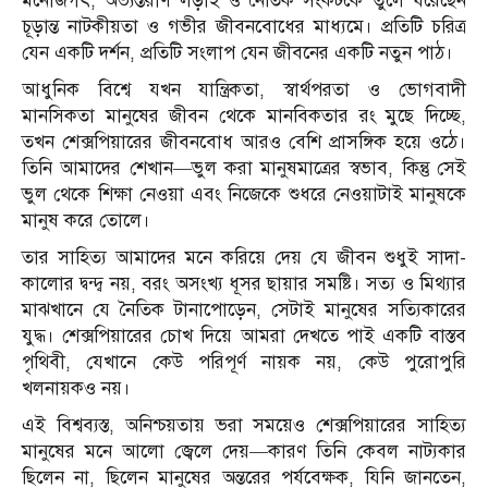
মনোজগৎ, অভ্যন্তরীণ লড়াই ও নৈতিক সংকটকে তুলে ধরেছেন
চূড়ান্ত নাটকীয়তা ও গভীর জীবনবোধের মাধ্যমে। প্রতিটি চরিত্র
যেন একটি দর্শন, প্রতিটি সংলাপ যেন জীবনের একটি নতুন পাঠ।
আধুনিক বিশ্বে যখন যান্ত্রিকতা, স্বার্থপরতা ও ভোগবাদী
মানসিকতা মানুষের জীবন থেকে মানবিকতার রং মুছে দিচ্ছে,
তখন শেক্সপিয়ারের জীবনবোধ আরও বেশি প্রাসঙ্গিক হয়ে ওঠে।
তিনি আমাদের শেখান—ভুল করা মানুষমাত্রের স্বভাব, কিন্তু সেই
ভুল থেকে শিক্ষা নেওয়া এবং নিজেকে শুধরে নেওয়াটাই মানুষকে
মানুষ করে তোলে।
তার সাহিত্য আমাদের মনে করিয়ে দেয় যে জীবন শুধুই সাদা-
কালোর দ্বন্দ্ব নয়, বরং অসংখ্য ধূসর ছায়ার সমষ্টি। সত্য ও মিথ্যার
মাঝখানে যে নৈতিক টানাপোড়েন, সেটাই মানুষের সত্যিকারের
যুদ্ধ। শেক্সপিয়ারের চোখ দিয়ে আমরা দেখতে পাই একটি বাস্তব
পৃথিবী, যেখানে কেউ পরিপূর্ণ নায়ক নয়, কেউ পুরোপুরি
খলনায়কও নয়।
এই বিশ্বব্যস্ত, অনিশ্চয়তায় ভরা সময়েও শেক্সপিয়ারের সাহিত্য
মানুষের মনে আলো জ্বেলে দেয়—কারণ তিনি কেবল নাট্যকার
ছিলেন না, ছিলেন মানুষের অন্তরের পর্যবেক্ষক, যিনি জানতেন,