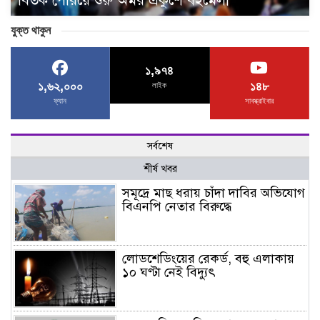
বিতর্ক পেরিয়ে শুরু অমর একুশে বইমেলা
যুক্ত থাকুন
১,৯৭৪
১,৬২,০০০
১৪৮
লাইক
ফ্যান
সাবস্ক্রাইবার
সর্বশেষ
শীর্ষ খবর
সমূদ্রে মাছ ধরায় চাঁদা দাবির অভিযোগ
বিএনপি নেতার বিরুদ্ধে
লোডশেডিংয়ের রেকর্ড, বহু এলাকায়
১০ ঘণ্টা নেই বিদ্যুৎ