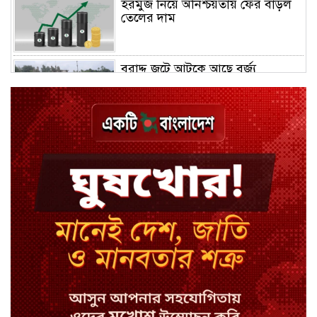
হরমুজ নিয়ে অনিশ্চয়তায় ফের বাড়ল
তেলের দাম
বরাদ্দ জটে আটকে আছে বর্জ্য
শোধনাগার নির্মাণ
বরিশালে এসএসসিতে বেড়েছে পাসের
হার, কমেছে জিপিএ-৫
রাশিয়ার হয়ে যুদ্ধে ১১ পেরুভিয়ান
নিহত, নিখোঁজ ১১৪
এসএসসি ফলে কোন বোর্ডে পাশের
হার কত