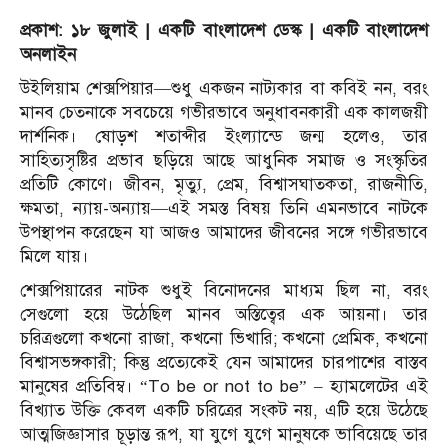
প্রকাশ: ১৮ জুলাই | একটি বাংলাদেশ ডেস্ক | একটি বাংলাদেশ
অনলাইন
উইলিয়াম শেক্সপিয়ার—শুধু একজন নাট্যকার বা কবিই নন, বরং
মানব চেতনাকে সবচেয়ে গভীরভাবে অনুধাবনকারী এক কালজয়ী
দার্শনিক। ষোড়শ শতাব্দীর ইংল্যান্ডে জন্ম হলেও, তার
সাহিত্যসৃষ্টির প্রভাব ছড়িয়ে আছে আধুনিক সমাজ ও সংস্কৃতির
প্রতিটি কোণে। জীবন, মৃত্যু, প্রেম, বিশ্বাসঘাতকতা, রাজনীতি,
ক্ষমতা, ন্যায়-অন্যায়—এই সমস্ত বিষয় তিনি এমনভাবে নাটকে
উপস্থাপন করেছেন যা আজও আমাদের জীবনের সঙ্গে গভীরভাবে
মিলে যায়।
শেক্সপিয়ারের নাটক শুধুই বিনোদনের মাধ্যম ছিল না, বরং
সেগুলো হয়ে উঠেছিল মানব অস্তিত্বের এক আয়না। তার
চরিত্রগুলো কখনো রাজা, কখনো ভিখারি; কখনো প্রেমিক, কখনো
বিশ্বাসভঙ্গকারী; কিন্তু প্রত্যেকেই যেন আমাদের চারপাশের বাস্তব
মানুষের প্রতিবিম্ব। “To be or not to be” – হ্যামলেটের এই
বিখ্যাত উক্তি কেবল একটি চরিত্রের সংকট নয়, এটি হয়ে উঠেছে
আত্মজিজ্ঞাসার চূড়ান্ত রূপ, যা যুগে যুগে মানুষকে ভাবিয়েছে তার