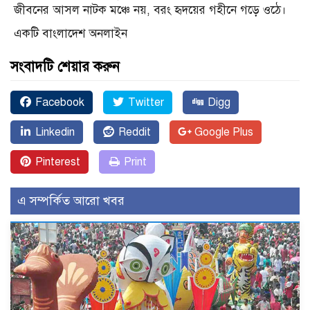
জীবনের আসল নাটক মঞ্চে নয়, বরং হৃদয়ের গহীনে গড়ে ওঠে।
একটি বাংলাদেশ অনলাইন
সংবাদটি শেয়ার করুন
Facebook
Twitter
Digg
Linkedin
Reddit
Google Plus
Pinterest
Print
এ সম্পর্কিত আরো খবর