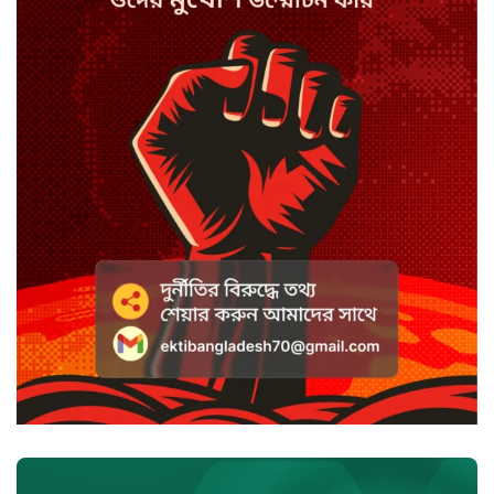
ইরান যুদ্ধে ট্রাম্প হেরে গেছেন: মার্কিন
সিনেটর
প্রধানমন্ত্রীর সঙ্গে ভারতীয়
হাইকমিশনারের বৈঠক আজ
দাখিলে পাশের হার ৫৫.৪৯ শতাংশ,
জিপিএ-৫ ৬১৭৬