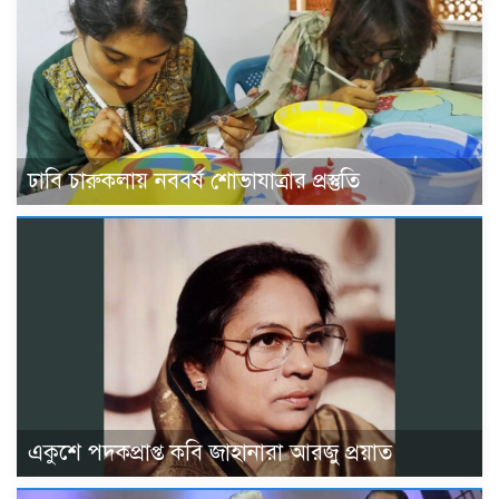
ঢাবি চারুকলায় নববর্ষ শোভাযাত্রার প্রস্তুতি
একুশে পদকপ্রাপ্ত কবি জাহানারা আরজু প্রয়াত