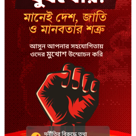
কেন লিভারপুল ছেড়ে তুরস্কের ক্লাবে
সালাহ
কপিল শর্মার অডিশনে বাদ পড়ার সেই
গল্প
যুক্তরাজ্যে সামাজিকমাধ্যমের কারফিউ
মানছে না কিশোররা
কটাক্ষ আর বিদ্রূপে জমে উঠেছে
ভ্যান্সের রাজনীতি
সৌদি আরবে হুতি হামলায় শিশুসহ
আহত ১১