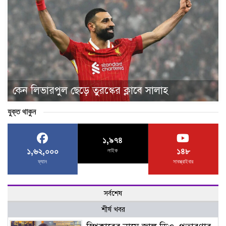
কেন লিভারপুল ছেড়ে তুরস্কের ক্লাবে সালাহ
যুক্ত থাকুন
১,৯৭৪
১,৬২,০০০
১৪৮
লাইক
ফ্যান
সাবস্ক্রাইবার
সর্বশেষ
শীর্ষ খবর