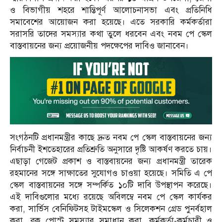
ও বিভাগীয় শহরে শান্তিপূর্ণ আলোচনাসভা এবং প্রতিনিধি
সমাবেশের আয়োজন করা হয়েছে। এতে সরকারি কর্মকর্তারা
সরাসরি তাদের সমস্যার কথা তুলে ধরবেন এবং নবম পে স্কেল
বাস্তবায়নের জন্য প্রয়োজনীয় পদক্ষেপের দাবিও জানাবেন।
সংগঠনটি প্রধানমন্ত্রীর কাছে দ্রুত নবম পে স্কেল বাস্তবায়নের জন্য
নির্বাচনী ইশতেহারের প্রতিশ্রুতি অনুসারে দৃষ্টি আকর্ষণ করতে চায়।
এছাড়া গেজেট প্রকাশ ও বাস্তবায়নের জন্য প্রধানমন্ত্রী তারেক
রহমানের সঙ্গে সাক্ষাতের সুযোগও চাওয়া হয়েছে। সমিতি এ পে
স্কেল বাস্তবায়নের সঙ্গে সম্পর্কিত ১০টি দাবি উপস্থাপন করেছে।
এই দাবিগুলোর মধ্যে রয়েছে অবিলম্বে নবম পে স্কেল কার্যকর
করা, সার্ভিস বেনিফিটসহ টাইমস্কেল ও সিলেকশন গ্রেড পুনর্বহাল
করা, ব্লক পোস্ট সমস্যার সমাধান করা, কর্মকর্তা-কর্মচারী ও