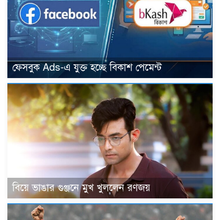
ফেসবুক Ads-এ যুক্ত হচ্ছে বিকাশ পেমেন্ট
বিয়ে ভাঙার গুঞ্জনে মুখ খুললেন রণজয়