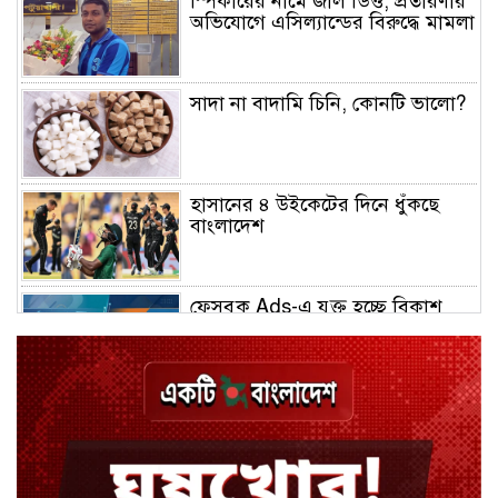
স্পিকারের নামে জাল ডিও, প্রতারণার
অভিযোগে এসিল্যান্ডের বিরুদ্ধে মামলা
সাদা না বাদামি চিনি, কোনটি ভালো?
হাসানের ৪ উইকেটের দিনে ধুঁকছে
বাংলাদেশ
ফেসবুক Ads-এ যুক্ত হচ্ছে বিকাশ
পেমেন্ট
বিয়ে ভাঙার গুঞ্জনে মুখ খুললেন রণজয়