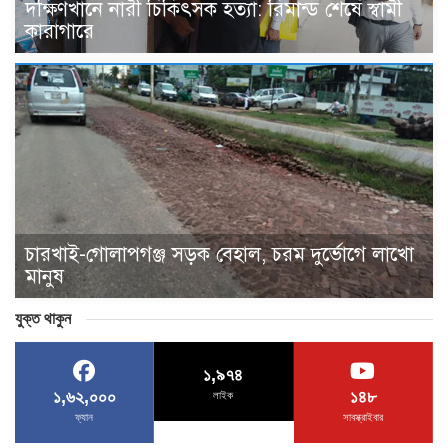
দক্ষিণখানে নারী চিকিৎসক হত্যা: রিমান্ড শেষে স্বামী
কারাগারে
চারখাই-গোলাপগঞ্জ সড়ক বেহাল, চরম দুর্ভোগে লাখো
মানুষ
যুক্ত থাকুন
১,৯৭৪
১,৬২,০০০
১৪৮
লাইক
ফ্যান
সাবস্ক্রাইবার