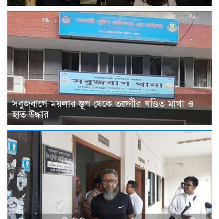
সবুজবাগে ময়লার স্তূপ থেকে তরুণীর খণ্ডিত মাথা ও
হাত উদ্ধার