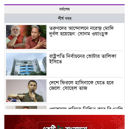
সর্বশেষ
শীর্ষ খবর
তরুণদের আন্দোলনে নরেন্দ্র মোদি
দুর্বল হয়েছেন: সোনম ওয়াংচুক
রাষ্ট্রপতি নির্বাচনের ভোটার তালিকা
ইসিতে
দেশে ফিরলে হাসিনাকে যেতে হবে
জেলে: সোহেল তাজ
খোকসায় পরিচয় নিশ্চিত করে বিএনপি
নেতার ওপর হামলা