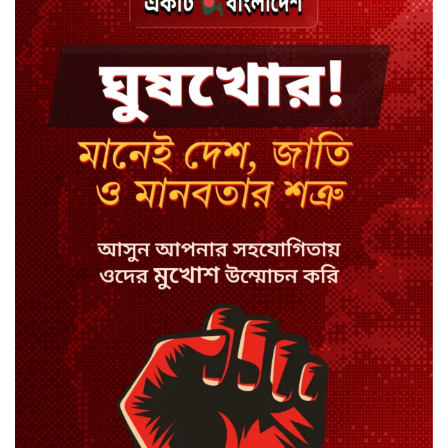
শেখ পরিবারের সবাই নিরাপদে বাইরে,
কারাগারে দলের কর্মীরা
ইবির ৪৪ শিক্ষকের বিরুদ্ধে
রাষ্ট্রবিরোধিতার তদন্ত কমিটি
বাংলাদেশে চালু হলো থাই কফি চেইন
ক্যাফে আমাজন
হাসিনাকে সুযোগ দিয়ে সার্বভৌমত্বে
আঘাত: রিজভী
ডিজিটাল ভূমি সেবায় জবাবদিহি
নিশ্চিতের নির্দেশ