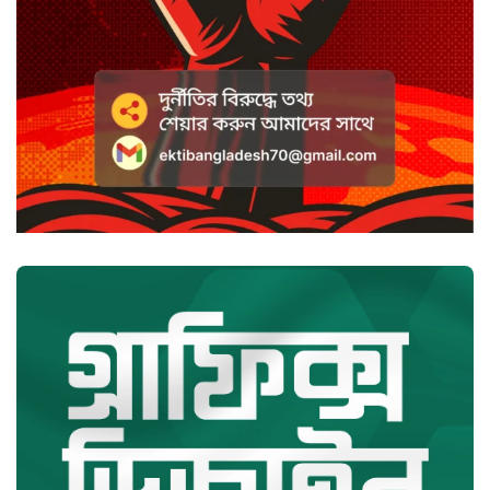
সবুজবাগে ময়লার স্তূপ থেকে তরুণীর
খণ্ডিত মাথা ও হাত উদ্ধার