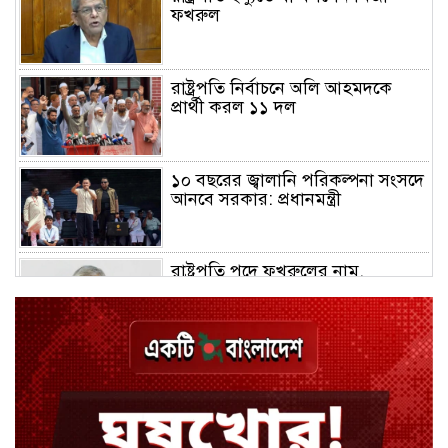
ফখরুল
রাষ্ট্রপতি নির্বাচনে অলি আহমদকে
প্রার্থী করল ১১ দল
১০ বছরের জ্বালানি পরিকল্পনা সংসদে
আনবে সরকার: প্রধানমন্ত্রী
রাষ্ট্রপতি পদে ফখরুলের নাম,
আনুষ্ঠানিক ঘোষণার অপেক্ষা
গাফিলতিতে কঠোর ব্যবস্থা নিচ্ছেন
প্রধানমন্ত্রী: রিজভী