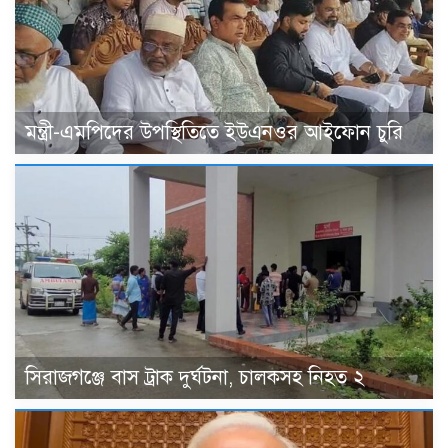
মন্ত্রী-এমপিদের উপস্থিতিতে ইউএনওর আইফোন চুরি
সিরাজগঞ্জে বাস ট্রাক দুর্ঘটনা, চালকসহ নিহত ২