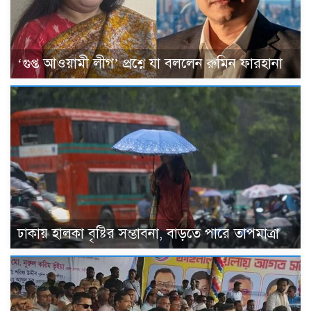
‘গুপ্ত আওয়ামী লীগ’ প্রশ্নে যা বললেন রুমিন ফারহানা
ঢাকায় হালকা বৃষ্টির সম্ভাবনা, বাড়তে পারে তাপমাত্রা