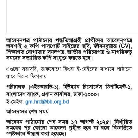
আবেদনপত্র পাঠানোর পদ্ধতিআগ্রহী প্রার্থীদের আবেদনপত্রে
অবশ্যই
২ কপি পাসপোর্ট সাইজের ছবি, জীবনবৃত্তান্ত (CV),
শিক্ষাগত যোগ্যতার সনদপত্র, জাতীয় পরিচয়পত্র ও নাগরিকত্ব
সনদের সত্যায়িত কপি
সংযুক্ত করতে হবে।
এগুলো সরাসরি, ডাকযোগে কিংবা ই-মেইলের মাধ্যমে পাঠানো
যাবে নিচের ঠিকানায়
পরিচালক (এইচআরডি-১), হিউম্যান রিসোর্সেস ডিপার্টমেন্ট-১,
বাংলাদেশ ব্যাংক, প্রধান কার্যালয়, ঢাকা-১০০০।
ই-মেইল:
gm.hrd@bb.org.bd
আবেদনের শেষ সময়
আবেদন পাঠানোর শেষ সময়
১৭ আগস্ট ২০২৫
। নির্ধারিত
সময়ের পর কোনো আবেদন গৃহীত হবে না বলে বিজ্ঞপ্তিতে
স্পষ্টভাবে উল্লেখ করা হয়েছে।