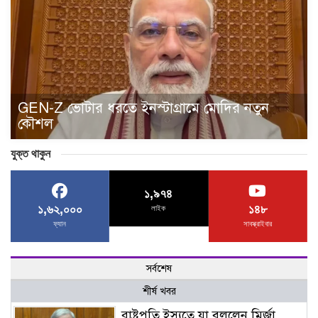
GEN-Z ভোটার ধরতে ইনস্টাগ্রামে মোদির নতুন
কৌশল
যুক্ত থাকুন
১,৯৭৪
১,৬২,০০০
১৪৮
লাইক
ফ্যান
সাবস্ক্রাইবার
সর্বশেষ
শীর্ষ খবর
রাষ্ট্রপতি ইস্যুতে যা বললেন মির্জা