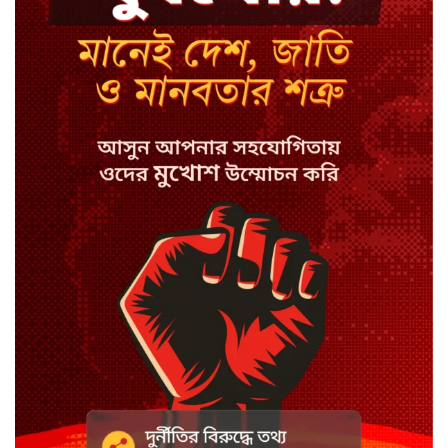
ঢাবির হলে শিক্ষার্থীকে মারধর, ৬
মাসের বহিষ্কার
‘গুপ্ত আওয়ামী লীগ’ প্রশ্নে যা বললেন
রুমিন ফারহানা
শ্যামনগরে জামায়াত ছেড়ে বিএনপিতে
যোগ দিলেন ১২ কর্মী
ঢাকায় হালকা বৃষ্টির সম্ভাবনা, বাড়তে
পারে তাপমাত্রা
মন্ত্রী-এমপিদের উপস্থিতিতে ইউএনওর
আইফোন চুরি