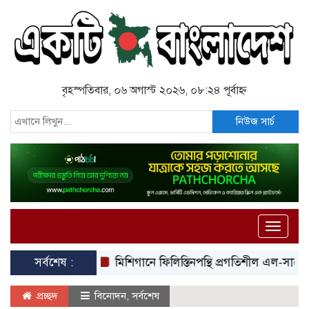
বৃহস্পতিবার, ০৬ অগাস্ট ২০২৬, ০৮:২৪ পূর্বাহ্ন
নিউজ সার্চ
Toggle
naviga
সর্বশেষ :
মিশিগানে ফিলিস্তিনপন্থি প্রগতিশীল এল-সায়েদের ঐতি
প্রচ্ছদ
বিনোদন
,
সর্বশেষ