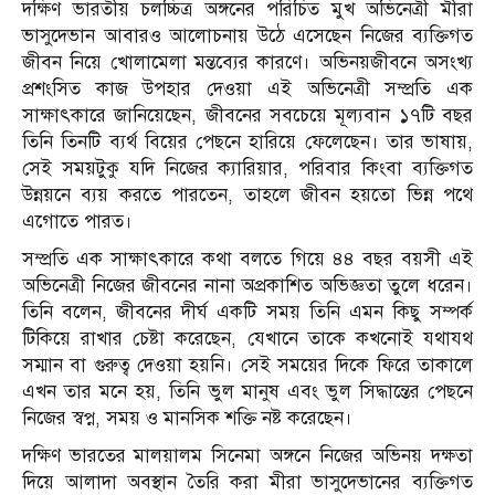
দক্ষিণ ভারতীয় চলচ্চিত্র অঙ্গনের পরিচিত মুখ অভিনেত্রী মীরা
ভাসুদেভান আবারও আলোচনায় উঠে এসেছেন নিজের ব্যক্তিগত
জীবন নিয়ে খোলামেলা মন্তব্যের কারণে। অভিনয়জীবনে অসংখ্য
প্রশংসিত কাজ উপহার দেওয়া এই অভিনেত্রী সম্প্রতি এক
সাক্ষাৎকারে জানিয়েছেন, জীবনের সবচেয়ে মূল্যবান ১৭টি বছর
তিনি তিনটি ব্যর্থ বিয়ের পেছনে হারিয়ে ফেলেছেন। তার ভাষায়,
সেই সময়টুকু যদি নিজের ক্যারিয়ার, পরিবার কিংবা ব্যক্তিগত
উন্নয়নে ব্যয় করতে পারতেন, তাহলে জীবন হয়তো ভিন্ন পথে
এগোতে পারত।
সম্প্রতি এক সাক্ষাৎকারে কথা বলতে গিয়ে ৪৪ বছর বয়সী এই
অভিনেত্রী নিজের জীবনের নানা অপ্রকাশিত অভিজ্ঞতা তুলে ধরেন।
তিনি বলেন, জীবনের দীর্ঘ একটি সময় তিনি এমন কিছু সম্পর্ক
টিকিয়ে রাখার চেষ্টা করেছেন, যেখানে তাকে কখনোই যথাযথ
সম্মান বা গুরুত্ব দেওয়া হয়নি। সেই সময়ের দিকে ফিরে তাকালে
এখন তার মনে হয়, তিনি ভুল মানুষ এবং ভুল সিদ্ধান্তের পেছনে
নিজের স্বপ্ন, সময় ও মানসিক শক্তি নষ্ট করেছেন।
দক্ষিণ ভারতের মালয়ালম সিনেমা অঙ্গনে নিজের অভিনয় দক্ষতা
দিয়ে আলাদা অবস্থান তৈরি করা মীরা ভাসুদেভানের ব্যক্তিগত