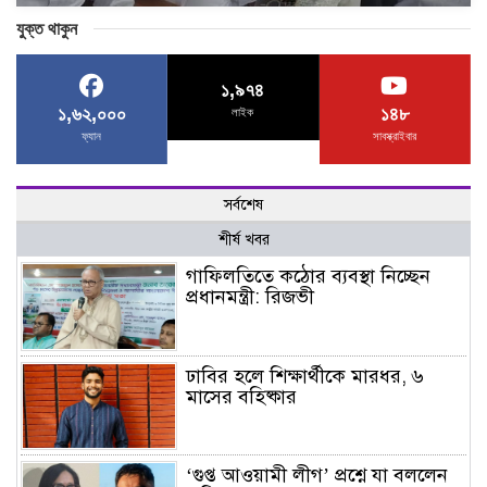
যুক্ত থাকুন
১,৯৭৪
১,৬২,০০০
১৪৮
লাইক
ফ্যান
সাবস্ক্রাইবার
সর্বশেষ
শীর্ষ খবর
গাফিলতিতে কঠোর ব্যবস্থা নিচ্ছেন
প্রধানমন্ত্রী: রিজভী
ঢাবির হলে শিক্ষার্থীকে মারধর, ৬
মাসের বহিষ্কার
‘গুপ্ত আওয়ামী লীগ’ প্রশ্নে যা বললেন