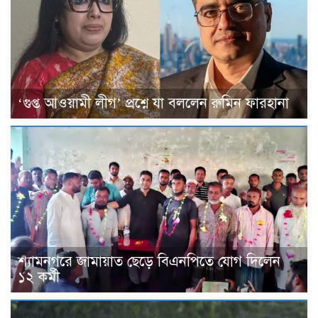
‘গুপ্ত আওয়ামী লীগ’ প্রশ্নে যা বললেন রুমিন ফারহানা
শ্যামনগরে জামায়াত ছেড়ে বিএনপিতে যোগ দিলেন
১২ কর্মী