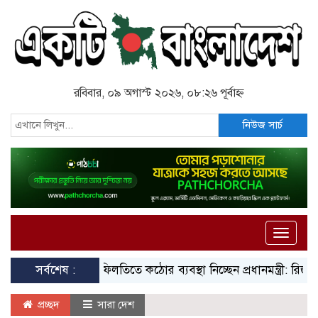
রবিবার, ০৯ অগাস্ট ২০২৬, ০৮:২৬ পূর্বাহ্ন
নিউজ সার্চ
Toggle
naviga
সর্বশেষ :
গাফিলতিতে কঠোর ব্যবস্থা নিচ্ছেন প্রধানমন্ত্রী: রিজভী
ঢাব
প্রচ্ছদ
সারা দেশ