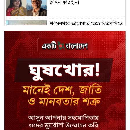
রুমিন ফারহানা
শ্যামনগরে জামায়াত ছেড়ে বিএনপিতে
যোগ দিলেন ১২ কর্মী
ঢাকায় হালকা বৃষ্টির সম্ভাবনা, বাড়তে
পারে তাপমাত্রা
মন্ত্রী-এমপিদের উপস্থিতিতে ইউএনওর
আইফোন চুরি
সিরাজগঞ্জে বাস ট্রাক দুর্ঘটনা, চালকসহ
নিহত ২
স্পিকারের নামে জাল ডিও, প্রতারণার