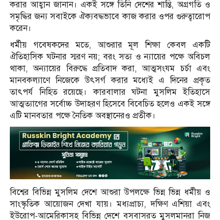
করার আহ্বান জানান। একই সঙ্গে তিনি দেশের শান্তি, অগ্রগতি ও
সমৃদ্ধির জন্য সবাইকে ঐক্যবদ্ধভাবে কাজ করার ওপর গুরুত্বারোপ
করেন।
ধর্মীয় গবেষকদের মতে, আশুরার মূল শিক্ষা কেবল একটি
ঐতিহাসিক ঘটনার স্মরণ নয়; বরং সত্য ও ন্যায়ের পক্ষে অবিচল
থাকা, অন্যায়ের বিরুদ্ধে প্রতিবাদ করা, আত্মসংযম চর্চা এবং
মানবকল্যাণে নিজেকে উৎসর্গ করার মধ্যেই এ দিনের প্রকৃত
তাৎপর্য নিহিত রয়েছে। কারবালার ঘটনা মুসলিম ইতিহাসে
আত্মত্যাগের সর্বোচ্চ উদাহরণ হিসেবে বিবেচিত হলেও একই সঙ্গে
এটি মানবতার পক্ষে নৈতিক অবস্থানেরও প্রতীক।
বিশ্বের বিভিন্ন মুসলিম দেশে আশুরা উপলক্ষে ভিন্ন ভিন্ন ধর্মীয় ও
সাংস্কৃতিক আয়োজন দেখা যায়। মধ্যপ্রাচ্য, দক্ষিণ এশিয়া এবং
ইউরোপ-আমেরিকাসহ বিভিন্ন দেশে বসবাসরত মুসলমানরা নিজ