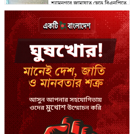
শ্যামনগরে জামায়াত ছেড়ে বিএনপিতে
যোগ দিলেন ১২ কর্মী
ঢাকায় হালকা বৃষ্টির সম্ভাবনা, বাড়তে
পারে তাপমাত্রা
মন্ত্রী-এমপিদের উপস্থিতিতে ইউএনওর
আইফোন চুরি
সিরাজগঞ্জে বাস ট্রাক দুর্ঘটনা, চালকসহ
নিহত ২
স্পিকারের নামে জাল ডিও, প্রতারণার
অভিযোগে এসিল্যান্ডের বিরুদ্ধে মামলা