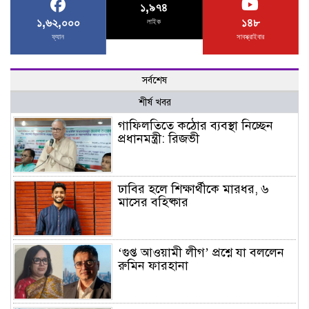
১,৯৭৪
১,৬২,০০০
১৪৮
লাইক
ফ্যান
সাবস্ক্রাইবার
সর্বশেষ
শীর্ষ খবর
গাফিলতিতে কঠোর ব্যবস্থা নিচ্ছেন
প্রধানমন্ত্রী: রিজভী
ঢাবির হলে শিক্ষার্থীকে মারধর, ৬
মাসের বহিষ্কার
‘গুপ্ত আওয়ামী লীগ’ প্রশ্নে যা বললেন
রুমিন ফারহানা