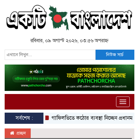
রবিবার, ০৯ অগাস্ট ২০২৬, ০৩:৫৬ অপরাহ্ন
নিউজ সার্চ
Toggle
naviga
সর্বশেষ :
গাফিলতিতে কঠোর ব্যবস্থা নিচ্ছেন প্রধানমন্ত্রী: রিজভী
প্রচ্ছদ