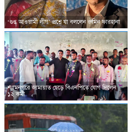
‘গুপ্ত আওয়ামী লীগ’ প্রশ্নে যা বললেন রুমিন ফারহানা
শ্যামনগরে জামায়াত ছেড়ে বিএনপিতে যোগ দিলেন
১২ কর্মী