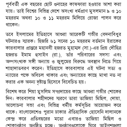
পূর্ববর্তী এক বছরের ছোট গুনাহের কাফফারা হওয়ার আশা করা
যায়। তাই বিশ্বের বিভিন্ন দেশে অসংখ্য ধর্মপ্রাণ মুসলমান ৯ ও ১০
মহররম অথবা ১০ ও ১১ মহররম মিলিয়ে রোজা পালন করে
থাকেন।
তবে ইসলামের ইতিহাসে আশুরা আরেকটি গভীর বেদনাবিধুর
ঘটনারও স্মারক। হিজরি ৬১ সনের ১০ মহররম বর্তমান ইরাকের
কারবালার প্রান্তরে মহানবী হজরত মুহাম্মদ (সা.)-এর প্রিয় দৌহিত্র
হজরত ইমাম হুসাইন (রা.), তাঁর পরিবারের সদস্য এবং
অল্পসংখ্যক সঙ্গী অন্যায় ও জুলুমের বিরুদ্ধে অবস্থান নিতে গিয়ে
শাহাদাতবরণ করেন। ইতিহাসে কারবালার এই ঘটনা সত্য ও
ন্যায়ের পক্ষে অবিচল থাকার এবং অন্যায়ের কাছে মাথা নত না
করার এক অনন্য দৃষ্টান্ত হিসেবে বিবেচিত হয়।
বিশেষ করে শিয়া মুসলিম সম্প্রদায়ের কাছে আশুরা গভীর শোকের
দিন। কারবালার শহীদদের স্মরণে তারা তাজিয়া মিছিল, দোয়া,
আলোচনা সভা এবং বিভিন্ন ধর্মীয় কর্মসূচির আয়োজন করে
থাকে। বাংলাদেশেও পুরান ঢাকার ঐতিহাসিক হোসেনি দালানকে
কেন্দ্র করে প্রতিবছরের মতো এবারও তাজিয়া মিছিল ও
শোকানুষ্ঠান অনুষ্ঠিত হচ্ছে। অনুষ্ঠানগুলোকে ঘিরে আইনশৃঙ্খলা