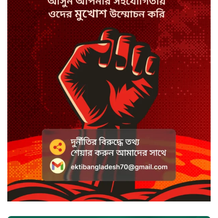
হাসিনাকে সুযোগ দিয়ে সার্বভৌমত্বে
আঘাত: রিজভী
ডিজিটাল ভূমি সেবায় জবাবদিহি
নিশ্চিতের নির্দেশ
সবুজবাগে ময়লার স্তূপ থেকে তরুণীর
খণ্ডিত মাথা ও হাত উদ্ধার