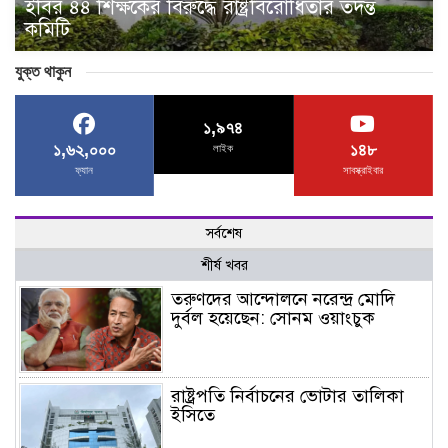
ইবির ৪৪ শিক্ষকের বিরুদ্ধে রাষ্ট্রবিরোধিতার তদন্ত
কমিটি
যুক্ত থাকুন
১,৯৭৪
১,৬২,০০০
১৪৮
লাইক
ফ্যান
সাবস্ক্রাইবার
সর্বশেষ
শীর্ষ খবর
তরুণদের আন্দোলনে নরেন্দ্র মোদি
দুর্বল হয়েছেন: সোনম ওয়াংচুক
রাষ্ট্রপতি নির্বাচনের ভোটার তালিকা
ইসিতে