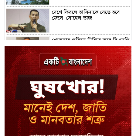
দেশে ফিরলে হাসিনাকে যেতে হবে
জেলে: সোহেল তাজ
খোকসায় পরিচয় নিশ্চিত করে বিএনপি
নেতার ওপর হামলা
শেখ পরিবারের সবাই নিরাপদে বাইরে,
কারাগারে দলের কর্মীরা
ইবির ৪৪ শিক্ষকের বিরুদ্ধে
রাষ্ট্রবিরোধিতার তদন্ত কমিটি
বাংলাদেশে চালু হলো থাই কফি চেইন
ক্যাফে আমাজন