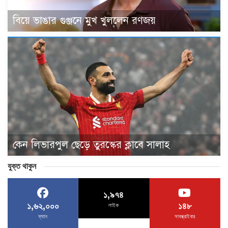
বিয়ে ভাঙার গুঞ্জনে মুখ খুললেন রণজয়
কেন লিভারপুল ছেড়ে তুরস্কের ক্লাবে সালাহ
যুক্ত থাকুন
১,৯৭৪
১,৬২,০০০
১৪৮
লাইক
ফ্যান
সাবস্ক্রাইবার