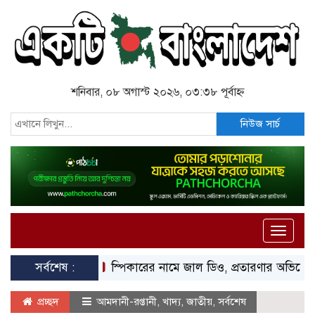
শনিবার, ০৮ অগাস্ট ২০২৬, ০৩:৩৮ পূর্বাহ্ন
নিউজ সার্চ
Toggle
naviga
সর্বশেষ :
স্পিকারের নামে জাল ডিও, প্রতারণার অভিযোগে এসিল্যান
প্রচ্ছদ
আমদানী-রপ্তানী
,
খাদ্য
,
জাতীয়
,
সর্বশেষ