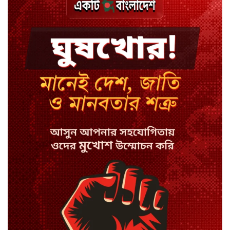
বিয়ে ভাঙার গুঞ্জনে মুখ খুললেন রণজয়
কেন লিভারপুল ছেড়ে তুরস্কের ক্লাবে
সালাহ
কপিল শর্মার অডিশনে বাদ পড়ার সেই
গল্প
যুক্তরাজ্যে সামাজিকমাধ্যমের কারফিউ
মানছে না কিশোররা
কটাক্ষ আর বিদ্রূপে জমে উঠেছে
ভ্যান্সের রাজনীতি