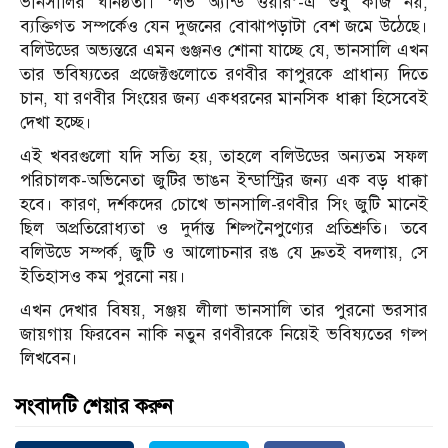
ভানসালির ঘনিষ্ঠতা। ‘লভ অ্যান্ড ওয়ার’-এ শুধু কাজ নয়,
ব্যক্তিগত সম্পর্কেও যেন দুজনের বোঝাপড়াটা বেশ জমে উঠেছে।
বলিউডের অভ্যন্তরে এমন গুঞ্জনও শোনা যাচ্ছে যে, ভানসালি এখন
তার ভবিষ্যতের প্রজেক্টগুলোতে রণবীর কাপুরকে প্রাধান্য দিতে
চান, যা রণবীর সিংয়ের জন্য একধরনের মানসিক ধাক্কা হিসেবেই
দেখা হচ্ছে।
এই খবরগুলো যদি সত্যি হয়, তাহলে বলিউডের অন্যতম সফল
পরিচালক-অভিনেতা জুটির ভাঙন ইন্ডাস্ট্রির জন্য এক বড় ধাক্কা
হবে। কারণ, দর্শকদের চোখে ভানসালি-রণবীর সিং জুটি মানেই
ছিল অপ্রতিরোধ্যতা ও দুর্দান্ত শিল্পনৈপুণ্যের প্রতিশ্রুতি। তবে
বলিউডে সম্পর্ক, জুটি ও আলোচনার রঙ যে দ্রুতই বদলায়, সে
ইতিহাসও কম পুরনো নয়।
এখন দেখার বিষয়, সঞ্জয় লীলা ভানসালি তার পুরনো ভরসার
জায়গায় ফিরবেন নাকি নতুন রণবীরকে নিয়েই ভবিষ্যতের গল্প
লিখবেন।
সংবাদটি শেয়ার করুন