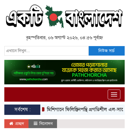
বৃহস্পতিবার, ০৬ অগাস্ট ২০২৬, ০৪:৫৬ পূর্বাহ্ন
নিউজ সার্চ
Toggle
naviga
সর্বশেষ :
মিশিগানে ফিলিস্তিনপন্থি প্রগতিশীল এল-সায়েদের
প্রচ্ছদ
বিনোদন