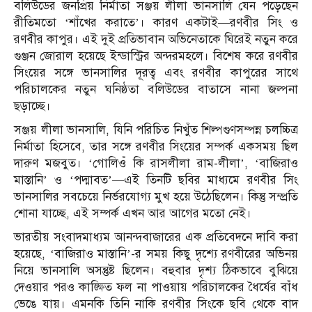
বলিউডের জনপ্রিয় নির্মাতা সঞ্জয় লীলা ভানসালি যেন পড়েছেন
রীতিমতো ‘শাঁখের করাতে’। কারণ একটাই—রণবীর সিং ও
রণবীর কাপুর। এই দুই প্রতিভাবান অভিনেতাকে ঘিরেই নতুন করে
গুঞ্জন জোরাল হয়েছে ইন্ডাস্ট্রির অন্দরমহলে। বিশেষ করে রণবীর
সিংয়ের সঙ্গে ভানসালির দূরত্ব এবং রণবীর কাপুরের সাথে
পরিচালকের নতুন ঘনিষ্ঠতা বলিউডের বাতাসে নানা জল্পনা
ছড়াচ্ছে।
সঞ্জয় লীলা ভানসালি, যিনি পরিচিত নিখুঁত শিল্পগুণসম্পন্ন চলচ্চিত্র
নির্মাতা হিসেবে, তার সঙ্গে রণবীর সিংয়ের সম্পর্ক একসময় ছিল
দারুণ মজবুত। ‘গোলিওঁ কি রাসলীলা রাম-লীলা’, ‘বাজিরাও
মাস্তানি’ ও ‘পদ্মাবত’—এই তিনটি ছবির মাধ্যমে রণবীর সিং
ভানসালির সবচেয়ে নির্ভরযোগ্য মুখ হয়ে উঠেছিলেন। কিন্তু সম্প্রতি
শোনা যাচ্ছে, এই সম্পর্ক এখন আর আগের মতো নেই।
ভারতীয় সংবাদমাধ্যম আনন্দবাজারের এক প্রতিবেদনে দাবি করা
হয়েছে, ‘বাজিরাও মাস্তানি’-র সময় কিছু দৃশ্যে রণবীরের অভিনয়
নিয়ে ভানসালি অসন্তুষ্ট ছিলেন। বহুবার দৃশ্য ঠিকভাবে বুঝিয়ে
দেওয়ার পরও কাঙ্ক্ষিত ফল না পাওয়ায় পরিচালকের ধৈর্যের বাঁধ
ভেঙে যায়। এমনকি তিনি নাকি রণবীর সিংকে ছবি থেকে বাদ