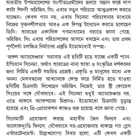
ভারতীয় উপমহাদেশের সংগীতপ্রেমীদের হৃদয়ে অম্লান কণ্ঠে দাগ
কাটা শিল্পী অরিজিৎ সিং এবার নতুন পরিচয়ে আত্মপ্রকাশ করতে
যাচ্ছেন। কেবল গান নয়, এবার সিনেমা পরিচালনার মাধ্যমে
নিজের সৃজনশীলতার আরও এক দিগন্ত উন্মোচন করতে চলেছেন
তিনি। ভারতের একাধিক গণমাধ্যমের বরাতে জানা গেছে,
অরিজিৎ সিং এবার পরিচালকের আসনে বসছেন এবং তার প্রথম
পূর্ণদৈর্ঘ্য চলচ্চিত্র নির্মাণের প্রস্তুতি ইতোমধ্যেই সম্পন্ন।
‘জঙ্গল অ্যাডভেঞ্চার’ ঘরানার এই ছবিটি হতে যাচ্ছে একটি প্যান-
ইন্ডিয়ান সিনেমা, অর্থাৎ ভারতের নানা ভাষা ও সংস্কৃতির দর্শকদের
জন্য নির্মিত একটি সমন্বিত প্রজেক্ট। প্রকৃতি ও মানুষের মধ্যে এক
অনন্য মেলবন্ধনের আখ্যানকে কেন্দ্র করে নির্মিত হতে যাওয়া
ছবিটির চিত্রনাট্য লিখেছেন অরিজিৎ নিজেই, তার স্ত্রী কোয়েল
সিংয়ের সঙ্গে যৌথভাবে। এই সিনেমা শুধুই অ্যাডভেঞ্চার নয়,
এতে থাকবে অ্যাকশনের মিশ্রণও। ইতোমধ্যে চিত্রনাট্য চূড়ান্ত
হয়েছে এবং প্রি-প্রোডাকশন কাজও শুরু হয়েছে বলে জানা গেছে।
সিনেমাটি প্রযোজনা করছে মহাবীর জৈন ফিল্মস এবং
আলোকদ্যুতি ফিল্মস, যৌথভাবে সহ-প্রযোজনায় থাকছে গড ব্লেস
এন্টারটেনমেন্ট। উল্লেখযোগ্য বিষয় হলো, এটি কেবল একটি