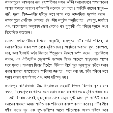
জামালপুরের ব্রহ্মপুত্র নদে বৃহস্পতিবার মহান অষ্টমী স্নানোৎসবে পাপমোচনের
আশায় হাজারো সনাতন ধর্মাবলম্বী ভক্তের ঢল নামে। প্রতিটি বয়সের মানুষ—
নারী, পুরুষ, শিশু—নদীর পবিত্র জলে স্নান করে আত্মশুদ্ধির প্রার্থনা করেন।
জামালপুরের ফেরিঘাট এলাকায় এই ধর্মীয় অনুষ্ঠান অনুষ্ঠিত হয়। শেরপুর, টাঙ্গাইল
এবং আশেপাশের অন্যান্য জেলা থেকেও বহু পুণ্যার্থী এই পবিত্র স্নানে অংশ
নিতে ভিড় করেছেন।
সনাতন ধর্মাবলম্বীদের বিশ্বাস অনুযায়ী, ব্রহ্মপুত্র নদীর পানি পবিত্র, যা
স্নানকারীদের সকল পাপ থেকে মুক্তি দেয়। অনুষ্ঠানে ভক্তরা ফুল, বেলপাতা,
ডাব, কলা ইত্যাদি অর্ঘ্য হিসেবে পিতৃকুলের উদ্দেশে অর্পণ করেন। পুরোহিতরা
জানান, এর ঐতিহাসিক প্রেক্ষাপট পরশুরাম পিতার আদেশে মাতৃহত্যার পাপের
সঙ্গে যুক্ত। পরশুরাম পিতার নির্দেশে বিভিন্ন তীর্থে ঘুরে ব্রহ্মপুত্র নদীতে স্নান
করার মাধ্যমে পাপমোচনের প্রক্রিয়া শুরু হয়। মনে করা হয়, নদীর পবিত্র জলে
স্নান করলে পাপ নষ্ট হয় এবং আত্মা পরিশুদ্ধ হয়।
জামালপুর বানিয়াবাজার উচ্চ বিদ্যালয়ের সহকারী শিক্ষক কিশোর কুমার দেব
বলেন, “ব্রহ্মপুত্রের পবিত্র জলে স্নান করলে সব পাপ থেকে মুক্তি পাওয়া যায়
—এই বিশ্বাস থেকেই দূর-দূরান্ত থেকে মানুষ ছুটে আসে।” প্রতিটি ভক্ত
স্নানের মাধ্যমে আত্মার শান্তি এবং পরিবারের কল্যাণ কামনা করেন। নদীর তীরে
ধর্মীয় গানের সুর এবং ধূপ-প্রদীপের আলো পরিবেশকে আরও পবিত্র করে