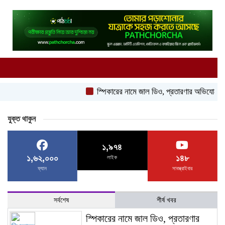
স্পিকারের নামে জাল ডিও, প্রতারণার অভিযোগে এসিল্যান্ড
যুক্ত থাকুন
১,৯৭৪
১,৬২,০০০
১৪৮
লাইক
ফ্যান
সাবস্ক্রাইবার
সর্বশেষ
শীর্ষ খবর
স্পিকারের নামে জাল ডিও, প্রতারণার