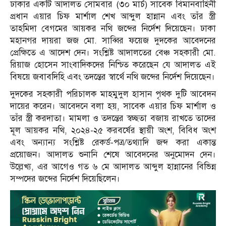
ঢাকার একটি আদালত সোমবার (৩০ মার্চ) সাবেক বিমানবাহিনী
প্রধান এয়ার চিফ মার্শাল শেখ আব্দুল হান্নান এবং তাঁর স্ত্রী
তাহমিদা বেগমের আয়কর নথি জব্দের নির্দেশ দিয়েছেন। ঢাকা
মহানগর দায়রা জজ মো. সাব্বির ফয়েজ দুদকের আবেদনের
প্রেক্ষিতে এ আদেশ দেন। সংশ্লিষ্ট আদালতের বেঞ্চ সহকারী মো.
রিয়াজ হোসেন সাংবাদিকদের নিশ্চিত করেছেন যে আদালত এই
বিষয়ে জবাবদিহি এবং তদন্তের স্বার্থে নথি জব্দের নির্দেশ দিয়েছেন।
দুদকের সহকারী পরিচালক মাহমুদুল হাসান পৃথক দুটি আবেদন
দায়ের করেন। আবেদনে বলা হয়, সাবেক এয়ার চিফ মার্শাল ও
তাঁর স্ত্রী করদাতা। মামলা ও তদন্তের স্বচ্ছতা বজায় রাখতে তাদের
মূল আয়কর নথি, ২০২৪-২৫ করবর্ষের স্থায়ী অংশ, বিবিধ অংশ
এবং অন্যান্য সংশ্লিষ্ট রেকর্ড-পত্র/তথ্যাদি জব্দ করা একান্ত
প্রয়োজন। আদালত শুনানি শেষে আবেদনের অনুমোদন দেন।
উল্লেখ্য, এর আগেও গত ৬ মে আদালত আব্দুল হান্নানের বিভিন্ন
সম্পদের জব্দের নির্দেশ দিয়েছিলেন।