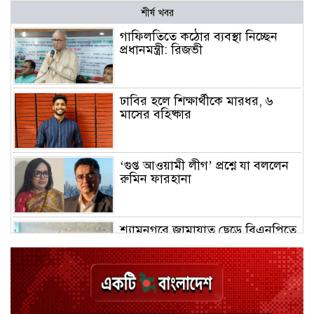
শীর্ষ খবর
গাফিলতিতে কঠোর ব্যবস্থা নিচ্ছেন
প্রধানমন্ত্রী: রিজভী
ঢাবির হলে শিক্ষার্থীকে মারধর, ৬
মাসের বহিষ্কার
‘গুপ্ত আওয়ামী লীগ’ প্রশ্নে যা বললেন
রুমিন ফারহানা
শ্যামনগরে জামায়াত ছেড়ে বিএনপিতে
যোগ দিলেন ১২ কর্মী
ঢাকায় হালকা বৃষ্টির সম্ভাবনা, বাড়তে
পারে তাপমাত্রা