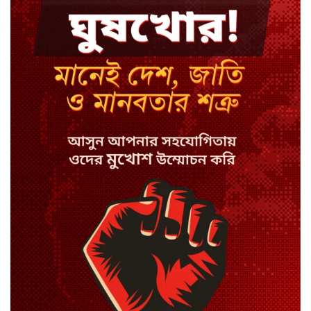
মন্ত্রী-এমপিদের উপস্থিতিতে ইউএনওর
আইফোন চুরি
সিরাজগঞ্জে বাস ট্রাক দুর্ঘটনা, চালকসহ
নিহত ২
স্পিকারের নামে জাল ডিও, প্রতারণার
অভিযোগে এসিল্যান্ডের বিরুদ্ধে মামলা
সাদা না বাদামি চিনি, কোনটি ভালো?
হাসানের ৪ উইকেটের দিনে ধুঁকছে