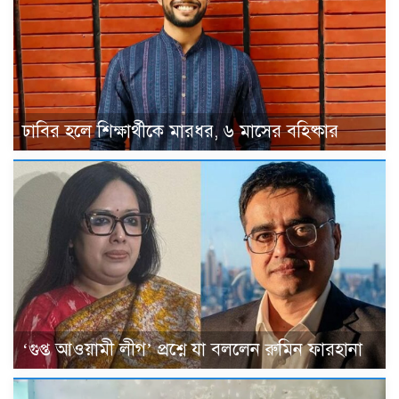
ঢাবির হলে শিক্ষার্থীকে মারধর, ৬ মাসের বহিষ্কার
‘গুপ্ত আওয়ামী লীগ’ প্রশ্নে যা বললেন রুমিন ফারহানা