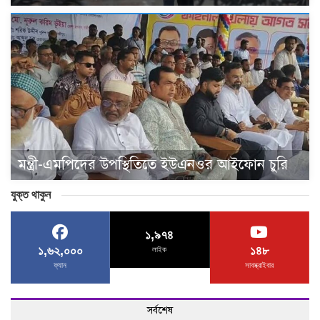
মন্ত্রী-এমপিদের উপস্থিতিতে ইউএনওর আইফোন চুরি
যুক্ত থাকুন
১,৯৭৪
১,৬২,০০০
১৪৮
লাইক
ফ্যান
সাবস্ক্রাইবার
সর্বশেষ