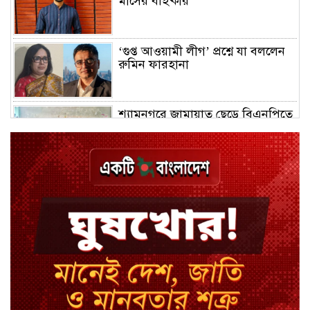
মাসের বহিষ্কার
‘গুপ্ত আওয়ামী লীগ’ প্রশ্নে যা বললেন
রুমিন ফারহানা
শ্যামনগরে জামায়াত ছেড়ে বিএনপিতে
যোগ দিলেন ১২ কর্মী
ঢাকায় হালকা বৃষ্টির সম্ভাবনা, বাড়তে
পারে তাপমাত্রা
মন্ত্রী-এমপিদের উপস্থিতিতে ইউএনওর
আইফোন চুরি
সিরাজগঞ্জে বাস ট্রাক দুর্ঘটনা, চালকসহ