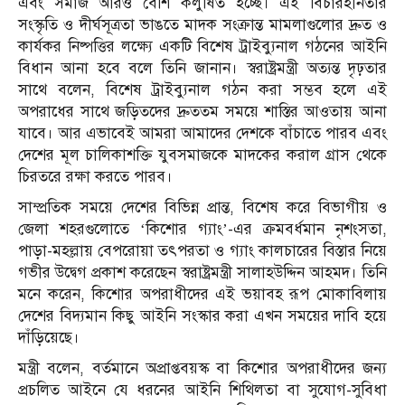
এবং সমাজ আরও বেশি কলুষিত হচ্ছে। এই বিচারহীনতার
সংস্কৃতি ও দীর্ঘসূত্রতা ভাঙতে মাদক সংক্রান্ত মামলাগুলোর দ্রুত ও
কার্যকর নিষ্পত্তির লক্ষ্যে একটি বিশেষ ট্রাইব্যুনাল গঠনের আইনি
বিধান আনা হবে বলে তিনি জানান। স্বরাষ্ট্রমন্ত্রী অত্যন্ত দৃঢ়তার
সাথে বলেন, বিশেষ ট্রাইব্যুনাল গঠন করা সম্ভব হলে এই
অপরাধের সাথে জড়িতদের দ্রুততম সময়ে শাস্তির আওতায় আনা
যাবে। আর এভাবেই আমরা আমাদের দেশকে বাঁচাতে পারব এবং
দেশের মূল চালিকাশক্তি যুবসমাজকে মাদকের করাল গ্রাস থেকে
চিরতরে রক্ষা করতে পারব।
সাম্প্রতিক সময়ে দেশের বিভিন্ন প্রান্ত, বিশেষ করে বিভাগীয় ও
জেলা শহরগুলোতে ‘কিশোর গ্যাং’-এর ক্রমবর্ধমান নৃশংসতা,
পাড়া-মহল্লায় বেপরোয়া তৎপরতা ও গ্যাং কালচারের বিস্তার নিয়ে
গভীর উদ্বেগ প্রকাশ করেছেন স্বরাষ্ট্রমন্ত্রী সালাহউদ্দিন আহমদ। তিনি
মনে করেন, কিশোর অপরাধীদের এই ভয়াবহ রূপ মোকাবিলায়
দেশের বিদ্যমান কিছু আইনি সংস্কার করা এখন সময়ের দাবি হয়ে
দাঁড়িয়েছে।
মন্ত্রী বলেন, বর্তমানে অপ্রাপ্তবয়স্ক বা কিশোর অপরাধীদের জন্য
প্রচলিত আইনে যে ধরনের আইনি শিথিলতা বা সুযোগ-সুবিধা