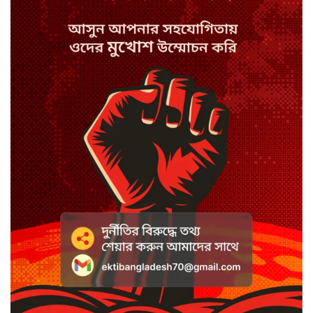
নিহত ২
স্পিকারের নামে জাল ডিও, প্রতারণার
অভিযোগে এসিল্যান্ডের বিরুদ্ধে মামলা
সাদা না বাদামি চিনি, কোনটি ভালো?
হাসানের ৪ উইকেটের দিনে ধুঁকছে
বাংলাদেশ