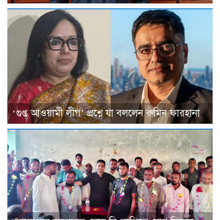
‘গুপ্ত আওয়ামী লীগ’ প্রশ্নে যা বললেন রুমিন ফারহানা