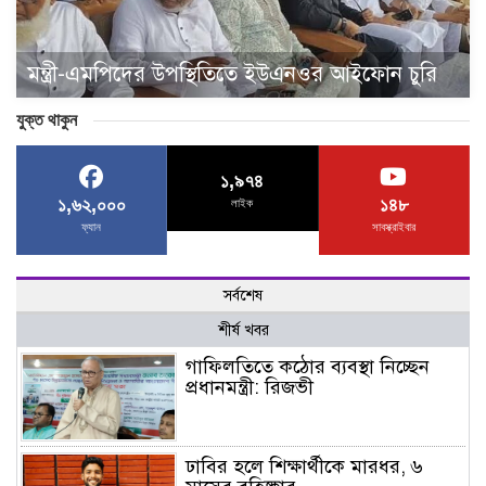
মন্ত্রী-এমপিদের উপস্থিতিতে ইউএনওর আইফোন চুরি
যুক্ত থাকুন
১,৯৭৪
১,৬২,০০০
১৪৮
লাইক
ফ্যান
সাবস্ক্রাইবার
সর্বশেষ
শীর্ষ খবর
গাফিলতিতে কঠোর ব্যবস্থা নিচ্ছেন
প্রধানমন্ত্রী: রিজভী
ঢাবির হলে শিক্ষার্থীকে মারধর, ৬