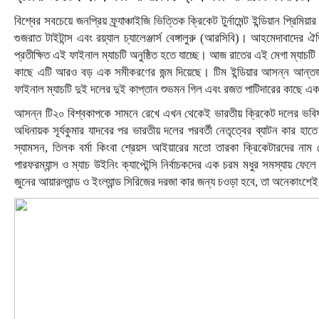
বিশ্বের সবচেয়ে জনপ্রিয় ফ্র্যাঞ্চাইজি ভিত্তিক ক্রিকেট টুর্নামেন্ট ইন্ডিয়ান প্
গুজরাত টাইটান্স এবং রয়্যাল চ্যালেঞ্জার্স বেঙ্গালুরু (আরসিবি)। আহমেদাবাদের ঐ
প্রতীক্ষিত এই ফাইনাল ম্যাচটি অনুষ্ঠিত হতে যাচ্ছে। আজ রাতের এই মেগা ম্যাচ
কাছে এটি আরও বড় এক সমীকরণের জন্ম দিয়েছে। টিম ইন্ডিয়ার আসন্ন আন্তর্জা
ফাইনাল ম্যাচটি দুই দলের দুই কাপ্তান শুভমন গিল এবং রজত পাটিদারের কাছে এক
আসন্ন টি২০ বিশ্বকাপকে সামনে রেখে এখন থেকেই ভারতীয় ক্রিকেট দলের ভবিষ্যৎ র
অধিনায়ক সূর্যকুমার যাদবের পর ভারতীয় দলের পরবর্তী নেতৃত্বের ব্যাটন কার হাতে 
স্যামসন, তিলক বর্মা কিংবা শ্রেয়স আইয়ারের মতো তারকা ক্রিকেটারদের নাম
পারফরম্যান্স ও ম্যাচ উইনিং ক্যাপ্টেন্সি নির্বাচকদের এক চরম মধুর সমস্যায় 
জুনের আয়ারল্যান্ড ও ইংল্যান্ড সিরিজের দরজা কার জন্য চওড়া হবে, তা অনেকাংশেই 