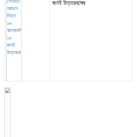
জনই উত্তরবঙ্গের