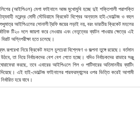
রিমিয়ার লিগের (আইপিএল) মেগা ফাইনালে আজ মুখোমুখি হচ্ছে দুই শক্তিশালী পরাশক্তি
তিহ্যবাহী নরেন্দ্র মোদী স্টেডিয়ামে ক্রিকেট বিশ্বের অন্যতম হাই-ভোল্টেজ ও বহুল
টি শুধুমাত্র আইপিএলের সোনালী ট্রফি জয়ের লড়াই নয়, বরং ভারতীয় ক্রিকেট মহলের
তিক টি২০ দলে জায়গা করে নেওয়ার এবং নেতৃত্বের ব্যাটন পাওয়ার ক্ষেত্রে এই
 বিরাট অগ্নিপরীক্ষা হতে চলেছে।
ূপরেখা নিয়ে ক্রিকেট মহলে চুলচেরা বিশ্লেষণ ও জল্পনা তুঙ্গে রয়েছে। বর্তমান
উঠবে, তা নিয়ে নির্বাচকদের বেশ বেগ পেতে হচ্ছে। যদিও নির্বাচকদের রাডারে সঞ্জু
 ঘোরাফেরা করছে, তবে এবারের আইপিএলে গিল ও পাটিদারের অতিমানবীয় ব্যাটিং
ফেলে দিয়েছে। এই হাই-ভোল্টেজ ফাইনালের পারফরম্যান্সের ওপর ভিত্তি করেই আগামী
নির্ধারিত হয়ে যাবে।