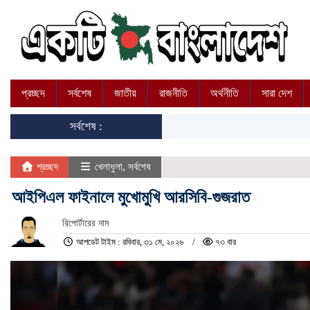
প্রচ্ছদ
সর্বশেষ
জাতীয়
রাজনীতি
অর্থনীতি
সারা দেশ
সর্বশেষ :
প্রচ্ছদ
খেলাধুলা
,
সর্বশেষ
আইপিএল ফাইনালে মুখোমুখি আরসিবি-গুজরাত
রিপোর্টারের নাম
আপডেট টাইম : রবিবার, ৩১ মে, ২০২৬
৭৩ বার