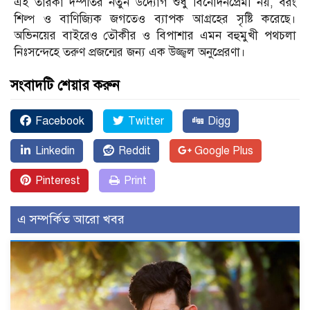
এই তারকা দম্পতির নতুন উদ্যোগ শুধু বিনোদনপ্রেমী নয়, বরং
শিল্প ও বাণিজ্যিক জগতেও ব্যাপক আগ্রহের সৃষ্টি করেছে।
অভিনয়ের বাইরেও তৌকীর ও বিপাশার এমন বহুমুখী পথচলা
নিঃসন্দেহে তরুণ প্রজন্মের জন্য এক উজ্জ্বল অনুপ্রেরণা।
সংবাদটি শেয়ার করুন
Facebook
Twitter
Digg
Linkedin
Reddit
Google Plus
Pinterest
Print
এ সম্পর্কিত আরো খবর