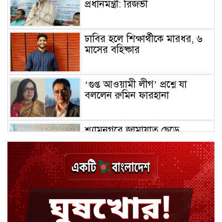
প্রধানমন্ত্রী: রিজভী
ঢাবির হলে শিক্ষার্থীকে মারধর, ৬
মাসের বহিষ্কার
‘গুপ্ত আওয়ামী লীগ’ প্রশ্নে যা
বললেন রুমিন ফারহানা
শ্যামনগরে জামায়াত ছেড়ে
বিএনপিতে যোগ দিলেন ১২ কর্মী
ঢাকায় হালকা বৃষ্টির সম্ভাবনা,
বাড়তে পারে তাপমাত্রা
মন্ত্রী-এমপিদের উপস্থিতিতে