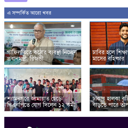
এ সম্পর্কিত আরো খবর
গাফিলতিতে কঠোর ব্যবস্থা নিচ্ছেন
ঢাবির হলে শিক্ষা
প্রধানমন্ত্রী: রিজভী
মাসের বহিষ্কার
শ্যামনগরে জামায়াত ছেড়ে
ঢাকায় হালকা বৃষ্ট
বিএনপিতে যোগ দিলেন ১২ কর্মী
বাড়তে পারে তাপম