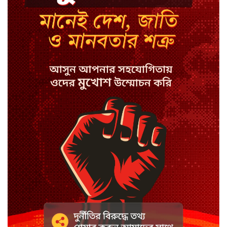
ইউএনওর আইফোন চুরি
সিরাজগঞ্জে বাস ট্রাক দুর্ঘটনা,
চালকসহ নিহত ২
স্পিকারের নামে জাল ডিও,
প্রতারণার অভিযোগে এসিল্যান্ডের
বিরুদ্ধে মামলা
সাদা না বাদামি চিনি, কোনটি
ভালো?
হাসানের ৪ উইকেটের দিনে ধুঁকছে
বাংলাদেশ