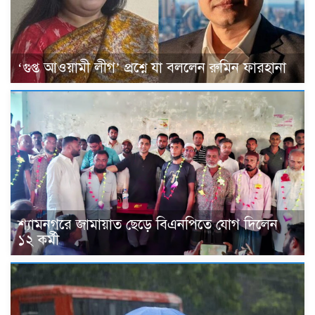
‘গুপ্ত আওয়ামী লীগ’ প্রশ্নে যা বললেন রুমিন ফারহানা
শ্যামনগরে জামায়াত ছেড়ে বিএনপিতে যোগ দিলেন
১২ কর্মী