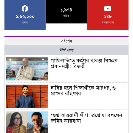
১,৯৭৪
১,৬২,০০০
১৪৮
লাইক
ফ্যান
সাবস্ক্রাইবার
সর্বশেষ
শীর্ষ খবর
গাফিলতিতে কঠোর ব্যবস্থা নিচ্ছেন
প্রধানমন্ত্রী: রিজভী
ঢাবির হলে শিক্ষার্থীকে মারধর, ৬
মাসের বহিষ্কার
‘গুপ্ত আওয়ামী লীগ’ প্রশ্নে যা বললেন
রুমিন ফারহানা