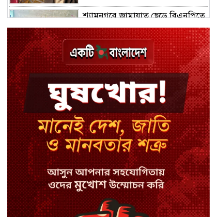
শ্যামনগরে জামায়াত ছেড়ে বিএনপিতে
যোগ দিলেন ১২ কর্মী
ঢাকায় হালকা বৃষ্টির সম্ভাবনা, বাড়তে
পারে তাপমাত্রা
মন্ত্রী-এমপিদের উপস্থিতিতে ইউএনওর
আইফোন চুরি
সিরাজগঞ্জে বাস ট্রাক দুর্ঘটনা, চালকসহ
নিহত ২
স্পিকারের নামে জাল ডিও, প্রতারণার
অভিযোগে এসিল্যান্ডের বিরুদ্ধে মামলা