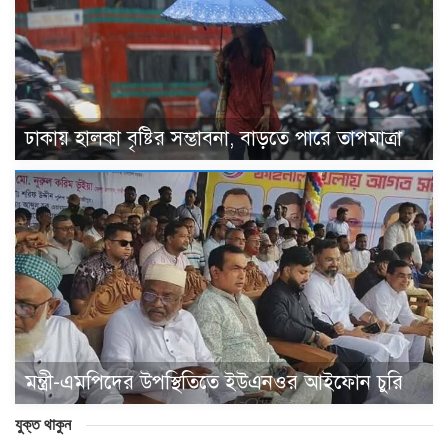
ঢাকায় হালকা বৃষ্টির সম্ভাবনা, বাড়তে পারে তাপমাত্রা
মন্ত্রী-এমপিদের উপস্থিতিতে ইউএনওর আইফোন চুরি
যুক্ত থাকুন