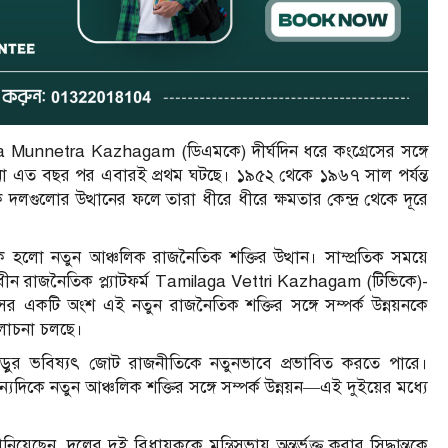
vida Munnetra Kazhagam (ডিএমকে) দীর্ঘদিন ধরে কংগ্রেসের সঙ্গে
টনা এত বছর পর এবারই প্রথম ঘটছে। ১৯৫২ থেকে ১৯৬৭ সাল পর্যন্ত
লগুলোর উত্থানের ফলে তারা ধীরে ধীরে ক্ষমতার কেন্দ্র থেকে দূরে
ক হলো নতুন আঞ্চলিক রাজনৈতিক শক্তির উত্থান। সাম্প্রতিক সময়ে
ীন রাজনৈতিক প্ল্যাটফর্ম Tamilaga Vettri Kazhagam (টিভিকে)-
ের একটি অংশ এই নতুন রাজনৈতিক শক্তির সঙ্গে সম্পর্ক উন্নয়নকে
লোচনা চলছে।
াড়ুর ভবিষ্যৎ জোট রাজনীতিকে নতুনভাবে প্রভাবিত করতে পারে।
দিকে নতুন আঞ্চলিক শক্তির সঙ্গে সম্পর্ক উন্নয়ন—এই দুইয়ের মধ্যে
েন, দলের দুই বিধায়ককে মন্ত্রিসভায় অন্তর্ভুক্ত করার সিদ্ধান্তকে