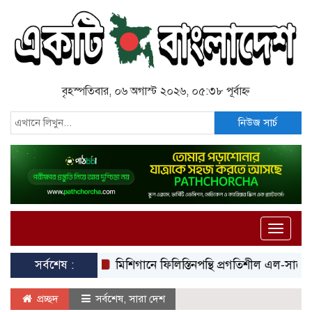
বৃহস্পতিবার, ০৬ অগাস্ট ২০২৬, ০৫:৩৮ পূর্বাহ্ন
নিউজ সার্চ
Toggle
naviga
সর্বশেষ :
মিশিগানে ফিলিস্তিনপন্থি প্রগতিশীল এল-সায়েদের ঐত
প্রচ্ছদ
সর্বশেষ
,
সারা দেশ