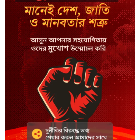
‘বদমাশ’ গালি