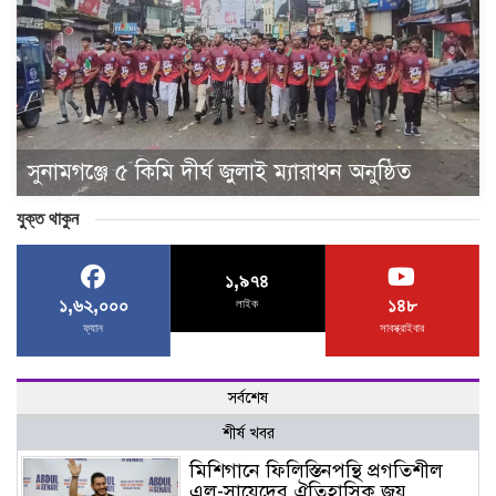
সুনামগঞ্জে ৫ কিমি দীর্ঘ জুলাই ম্যারাথন অনুষ্ঠিত
যুক্ত থাকুন
১,৯৭৪
১,৬২,০০০
১৪৮
লাইক
ফ্যান
সাবস্ক্রাইবার
সর্বশেষ
শীর্ষ খবর
মিশিগানে ফিলিস্তিনপন্থি প্রগতিশীল
এল-সায়েদের ঐতিহাসিক জয়