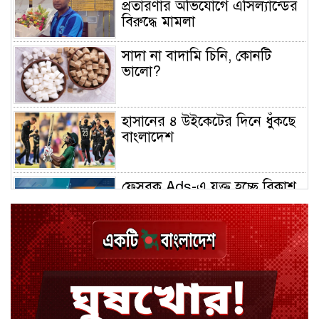
প্রতারণার অভিযোগে এসিল্যান্ডের
বিরুদ্ধে মামলা
সাদা না বাদামি চিনি, কোনটি
ভালো?
হাসানের ৪ উইকেটের দিনে ধুঁকছে
বাংলাদেশ
ফেসবুক Ads-এ যুক্ত হচ্ছে বিকাশ
পেমেন্ট
বিয়ে ভাঙার গুঞ্জনে মুখ খুললেন
রণজয়
কেন লিভারপুল ছেড়ে তুরস্কের ক্লাবে