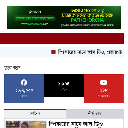
স্পিকারের নামে জাল ডিও, প্রতারণার অভিযোগে এসি
যুক্ত থাকুন
১,৯৭৪
১,৬২,০০০
১৪৮
লাইক
ফ্যান
সাবস্ক্রাইবার
সর্বশেষ
শীর্ষ খবর
স্পিকারের নামে জাল ডিও,