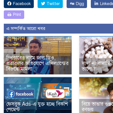
Facebook
Twitter
Digg
Linkedi
Print
এ সম্পর্কিত আরো খবর
স্পিকারের নামে জাল ডিও,
প্রতারণার অভিযোগে এসিল্যান্ডের
সাদা না বাদামি 
বিরুদ্ধে মামলা
ভালো?
ফেসবুক Ads-এ যুক্ত হচ্ছে বিকাশ
বিয়ে ভাঙার গুঞ্
পেমেন্ট
রণজয়