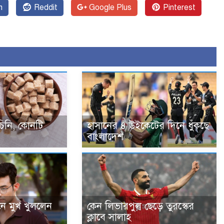
n
Reddit
Google Plus
Pinterest
চিনি, কোনটি
হাসানের ৪ উইকেটের দিনে ধুঁকছে
বাংলাদেশ
জনে মুখ খুললেন
কেন লিভারপুল ছেড়ে তুরস্কের
ক্লাবে সালাহ