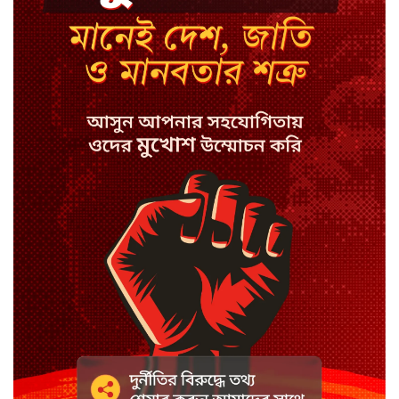
সালাহ
কপিল শর্মার অডিশনে বাদ পড়ার
সেই গল্প
যুক্তরাজ্যে সামাজিকমাধ্যমের
কারফিউ মানছে না কিশোররা
কটাক্ষ আর বিদ্রূপে জমে উঠেছে
ভ্যান্সের রাজনীতি
সৌদি আরবে হুতি হামলায় শিশুসহ
আহত ১১