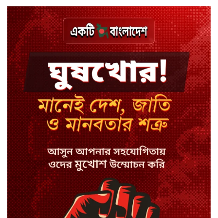
পেমেন্ট
বিয়ে ভাঙার গুঞ্জনে মুখ খুললেন রণজয়
কেন লিভারপুল ছেড়ে তুরস্কের ক্লাবে
সালাহ
কপিল শর্মার অডিশনে বাদ পড়ার সেই
গল্প
যুক্তরাজ্যে সামাজিকমাধ্যমের কারফিউ
মানছে না কিশোররা
কটাক্ষ আর বিদ্রূপে জমে উঠেছে