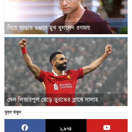
বিয়ে ভাঙার গুঞ্জনে মুখ খুললেন রণজয়
কেন লিভারপুল ছেড়ে তুরস্কের ক্লাবে সালাহ
যুক্ত থাকুন
১,৯৭৪