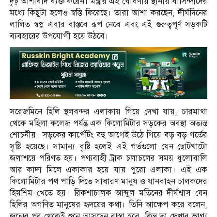
দৃঢ় আশাবাদ ব্যক্ত করেন। মন্ত্রীর এই ঘোষণায় স্থানীয় বাসিন্দাদের
মধ্যে কিছুটা হলেও স্বস্তি ফিরেছে। তারা আশা করছেন, দীর্ঘদিনের
লালিত স্বপ্ন এবার বাস্তবে রূপ নেবে এবং এই গুরুত্বপূর্ণ সড়কটি
ব্যবহারের উপযোগী হয়ে উঠবে।
সরেজমিনে হিলি স্থলবন্দর এলাকায় গিয়ে দেখা যায়, চারমাথা
থেকে মহিলা কলেজ পর্যন্ত এক কিলোমিটার সড়কের অবস্থা অত্যন্ত
শোচনীয়। সড়কের কার্পেটিং বহু আগেই উঠে গিয়ে বড় বড় গর্তের
সৃষ্টি হয়েছে। সামান্য বৃষ্টি হলেই এই গর্তগুলো যেন ছোটখাটো
জলাশয়ে পরিণত হয়। পণ্যবাহী ট্রাক চলাচলের সময় ধুলোবালি
আর কাদা মিলে একাকার হয়ে যায় পুরো এলাকা। এই এক
কিলোমিটার পথ পাড়ি দিতে সাধারণ মানুষ ও যানবাহন চালকদের
হিমশিম খেতে হয়। রিকশাচালক আব্দুল মতিনের দীর্ঘশ্বাস যেন
হিলির অগণিত মানুষের হৃদয়ের কথা। তিনি আক্ষেপ করে বলেন,
জন্মের পর থেকেই শুনে আসছেন রাস্তা হবে, কিন্তু তা দেখার ভাগ্য