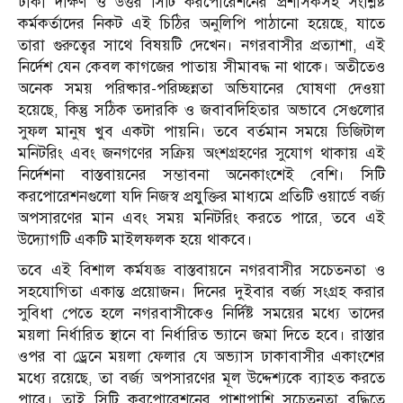
ঢাকা দক্ষিণ ও উত্তর সিটি করপোরেশনের প্রশাসকসহ সংশ্লিষ্ট
কর্মকর্তাদের নিকট এই চিঠির অনুলিপি পাঠানো হয়েছে, যাতে
তারা গুরুত্বের সাথে বিষয়টি দেখেন। নগরবাসীর প্রত্যাশা, এই
নির্দেশ যেন কেবল কাগজের পাতায় সীমাবদ্ধ না থাকে। অতীতেও
অনেক সময় পরিষ্কার-পরিচ্ছন্নতা অভিযানের ঘোষণা দেওয়া
হয়েছে, কিন্তু সঠিক তদারকি ও জবাবদিহিতার অভাবে সেগুলোর
সুফল মানুষ খুব একটা পায়নি। তবে বর্তমান সময়ে ডিজিটাল
মনিটরিং এবং জনগণের সক্রিয় অংশগ্রহণের সুযোগ থাকায় এই
নির্দেশনা বাস্তবায়নের সম্ভাবনা অনেকাংশেই বেশি। সিটি
করপোরেশনগুলো যদি নিজস্ব প্রযুক্তির মাধ্যমে প্রতিটি ওয়ার্ডে বর্জ্য
অপসারণের মান এবং সময় মনিটরিং করতে পারে, তবে এই
উদ্যোগটি একটি মাইলফলক হয়ে থাকবে।
তবে এই বিশাল কর্মযজ্ঞ বাস্তবায়নে নগরবাসীর সচেতনতা ও
সহযোগিতা একান্ত প্রয়োজন। দিনের দুইবার বর্জ্য সংগ্রহ করার
সুবিধা পেতে হলে নগরবাসীকেও নির্দিষ্ট সময়ের মধ্যে তাদের
ময়লা নির্ধারিত স্থানে বা নির্ধারিত ভ্যানে জমা দিতে হবে। রাস্তার
ওপর বা ড্রেনে ময়লা ফেলার যে অভ্যাস ঢাকাবাসীর একাংশের
মধ্যে রয়েছে, তা বর্জ্য অপসারণের মূল উদ্দেশ্যকে ব্যাহত করতে
পারে। তাই সিটি করপোরেশনের পাশাপাশি সচেতনতা বৃদ্ধিতে