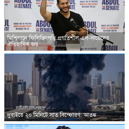
মিশিগানে ফিলিস্তিনপন্থি প্রগতিশীল এল-সায়েদের
ঐতিহাসিক জয়
দুবাইয়ে ২০ মিনিটে সাত বিস্ফোরণ: আতঙ্ক