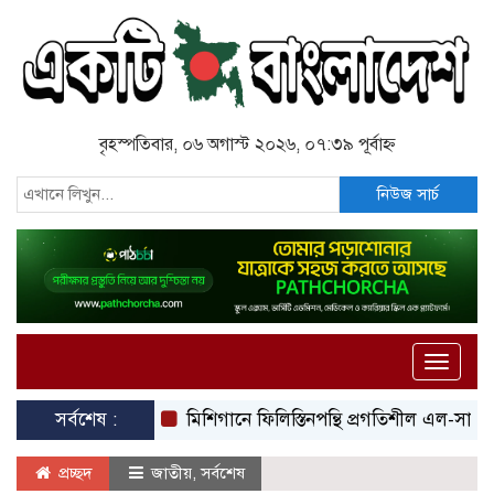
বৃহস্পতিবার, ০৬ অগাস্ট ২০২৬, ০৭:৩৯ পূর্বাহ্ন
নিউজ সার্চ
Toggle
naviga
সর্বশেষ :
মিশিগানে ফিলিস্তিনপন্থি প্রগতিশীল এল-সায়েদের ঐ
প্রচ্ছদ
জাতীয়
,
সর্বশেষ