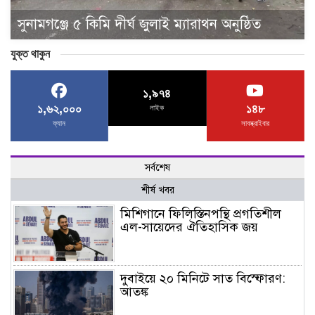
সুনামগঞ্জে ৫ কিমি দীর্ঘ জুলাই ম্যারাথন অনুষ্ঠিত
যুক্ত থাকুন
১,৯৭৪
১,৬২,০০০
১৪৮
লাইক
ফ্যান
সাবস্ক্রাইবার
সর্বশেষ
শীর্ষ খবর
মিশিগানে ফিলিস্তিনপন্থি প্রগতিশীল
এল-সায়েদের ঐতিহাসিক জয়
দুবাইয়ে ২০ মিনিটে সাত বিস্ফোরণ:
আতঙ্ক