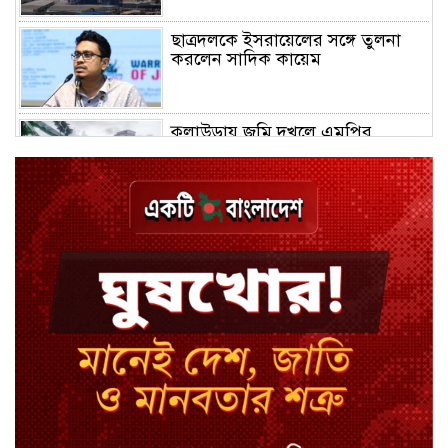
ছাত্রদলকে ইসরায়েলের সঙ্গে তুলনা
করলেন সাদিক কায়েম
কুলাউড়ায় জমি দখলে এমপির
মধ্যস্থতা নিয়ে নতুন বিতর্ক
চুয়াডাঙ্গায় জুলাইয়ের মামলায় ছাত্রলীগ
নেতা গ্রেপ্তার
নেইমারের খোঁচায় উত্তপ্ত মাঠ, শুনলেন
‘বদমাশ’ গালি