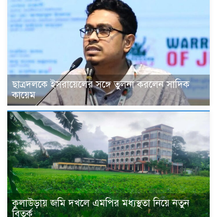
ছাত্রদলকে ইসরায়েলের সঙ্গে তুলনা করলেন সাদিক
কায়েম
কুলাউড়ায় জমি দখলে এমপির মধ্যস্থতা নিয়ে নতুন
বিতর্ক