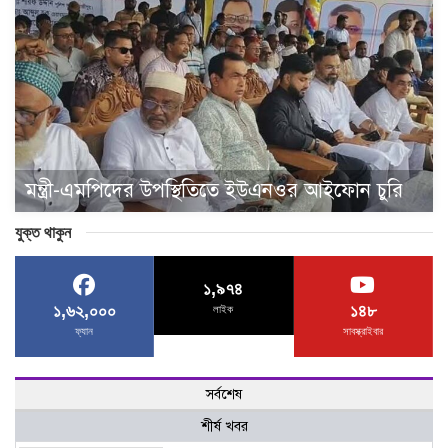
মন্ত্রী-এমপিদের উপস্থিতিতে ইউএনওর আইফোন চুরি
যুক্ত থাকুন
১,৯৭৪
১,৬২,০০০
১৪৮
লাইক
ফ্যান
সাবস্ক্রাইবার
সর্বশেষ
শীর্ষ খবর