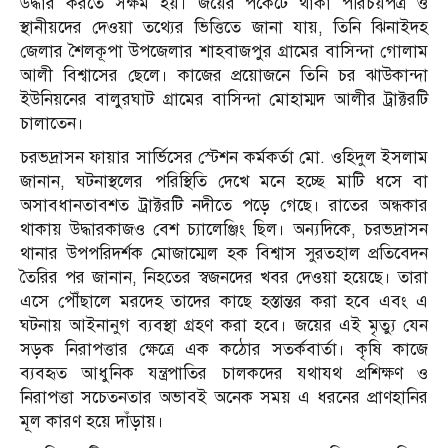
উদ্ধার করতে সক্ষম হয়। জয়ের পকেটে থাকা পরিচয়পত্র ও
স্থানীয়দের দেওয়া তথ্যের ভিত্তিতে জানা যায়, তিনি ঝিনাইদহ
জেলার শৈলকূপা উপজেলার শাহবাজপুর গ্রামের বাসিন্দা গোলাম
আলী বিশ্বাসের ছেলে। কাজের প্রয়োজনে তিনি চর ঝাউকান্দা
ইউনিয়নের বালুরঘাট গ্রামের বাসিন্দা মোহাম্মদ আলীর ট্রাক্টরটি
চালাতেন।
চরভদ্রাসন ফায়ার সার্ভিসের স্টেশন কর্মকর্তা মো. ওহিদুল ইসলাম
জানান, ঘটনাস্থলের পরিস্থিতি দেখে মনে হচ্ছে মাটি ধসে বা
অসাবধানতাবশত ট্রাক্টরটি নদীতে পড়ে গেছে। রাতের অন্ধকার
থাকায় উদ্ধারকাজও বেশ চ্যালেঞ্জিং ছিল। অন্যদিকে, চরভদ্রাসন
থানার উপপরিদর্শক মোজাম্মেল হক বিশ্বাস সুরতহাল প্রতিবেদন
তৈরির পর জানান, নিহতের স্বজনদের খবর দেওয়া হয়েছে। তারা
এসে পৌঁছালে মরদেহ তাদের কাছে হস্তান্তর করা হবে এবং এ
ঘটনায় আইনানুগ ব্যবস্থা গ্রহণ করা হবে। জয়ের এই মৃত্যু যেন
সড়ক নিরাপত্তার ক্ষেত্রে এক কঠোর সতর্কবার্তা। কৃষি কাজে
ব্যবহৃত আধুনিক যন্ত্রপাতির চালকদের যথাযথ প্রশিক্ষণ ও
নিরাপত্তা সচেতনতার অভাবই অনেক সময় এ ধরনের প্রাণহানির
মূল কারণ হয়ে দাঁড়ায়।