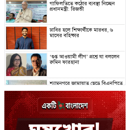
গাফিলতিতে কঠোর ব্যবস্থা নিচ্ছেন
প্রধানমন্ত্রী: রিজভী
ঢাবির হলে শিক্ষার্থীকে মারধর, ৬
মাসের বহিষ্কার
‘গুপ্ত আওয়ামী লীগ’ প্রশ্নে যা বললেন
রুমিন ফারহানা
শ্যামনগরে জামায়াত ছেড়ে বিএনপিতে
যোগ দিলেন ১২ কর্মী
ঢাকায় হালকা বৃষ্টির সম্ভাবনা, বাড়তে
পারে তাপমাত্রা