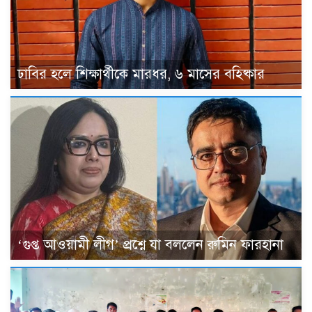
ঢাবির হলে শিক্ষার্থীকে মারধর, ৬ মাসের বহিষ্কার
‘গুপ্ত আওয়ামী লীগ’ প্রশ্নে যা বললেন রুমিন ফারহানা