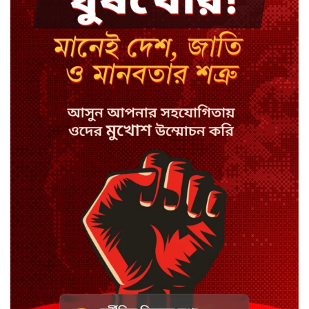
মন্ত্রী-এমপিদের উপস্থিতিতে ইউএনওর
আইফোন চুরি
সিরাজগঞ্জে বাস ট্রাক দুর্ঘটনা, চালকসহ
নিহত ২
স্পিকারের নামে জাল ডিও, প্রতারণার
অভিযোগে এসিল্যান্ডের বিরুদ্ধে মামলা
সাদা না বাদামি চিনি, কোনটি ভালো?
হাসানের ৪ উইকেটের দিনে ধুঁকছে
বাংলাদেশ