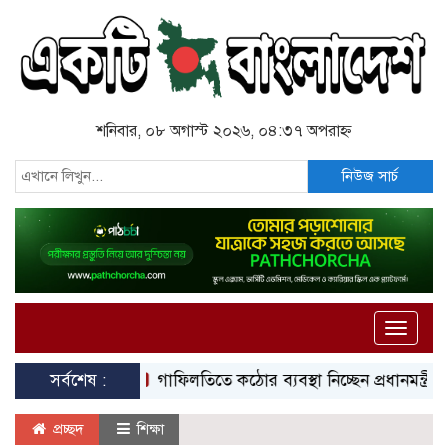
শনিবার, ০৮ অগাস্ট ২০২৬, ০৪:৩৭ অপরাহ্ন
নিউজ সার্চ
Toggle
naviga
সর্বশেষ :
গাফিলতিতে কঠোর ব্যবস্থা নিচ্ছেন প্রধানমন্ত্রী: রিজভী
প্রচ্ছদ
শিক্ষা