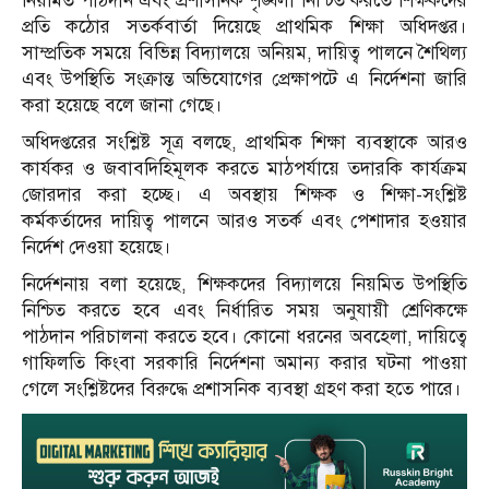
নিয়মিত পাঠদান এবং প্রশাসনিক শৃঙ্খলা নিশ্চিত করতে শিক্ষকদের
প্রতি কঠোর সতর্কবার্তা দিয়েছে প্রাথমিক শিক্ষা অধিদপ্তর।
সাম্প্রতিক সময়ে বিভিন্ন বিদ্যালয়ে অনিয়ম, দায়িত্ব পালনে শৈথিল্য
এবং উপস্থিতি সংক্রান্ত অভিযোগের প্রেক্ষাপটে এ নির্দেশনা জারি
করা হয়েছে বলে জানা গেছে।
অধিদপ্তরের সংশ্লিষ্ট সূত্র বলছে, প্রাথমিক শিক্ষা ব্যবস্থাকে আরও
কার্যকর ও জবাবদিহিমূলক করতে মাঠপর্যায়ে তদারকি কার্যক্রম
জোরদার করা হচ্ছে। এ অবস্থায় শিক্ষক ও শিক্ষা-সংশ্লিষ্ট
কর্মকর্তাদের দায়িত্ব পালনে আরও সতর্ক এবং পেশাদার হওয়ার
নির্দেশ দেওয়া হয়েছে।
নির্দেশনায় বলা হয়েছে, শিক্ষকদের বিদ্যালয়ে নিয়মিত উপস্থিতি
নিশ্চিত করতে হবে এবং নির্ধারিত সময় অনুযায়ী শ্রেণিকক্ষে
পাঠদান পরিচালনা করতে হবে। কোনো ধরনের অবহেলা, দায়িত্বে
গাফিলতি কিংবা সরকারি নির্দেশনা অমান্য করার ঘটনা পাওয়া
গেলে সংশ্লিষ্টদের বিরুদ্ধে প্রশাসনিক ব্যবস্থা গ্রহণ করা হতে পারে।