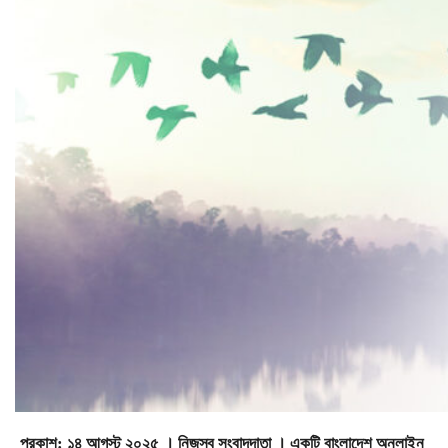
প্রকাশ: ১৪ আগস্ট ২০২৫ । নিজস্ব সংবাদদাতা । একটি বাংলাদেশ অনলাইন