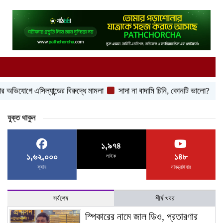
ে এসিল্যান্ডের বিরুদ্ধে মামলা
সাদা না বাদামি চিনি, কোনটি ভালো?
হাসানের 
যুক্ত থাকুন
১,৯৭৪
১,৬২,০০০
১৪৮
লাইক
ফ্যান
সাবস্ক্রাইবার
সর্বশেষ
শীর্ষ খবর
স্পিকারের নামে জাল ডিও, প্রতারণার