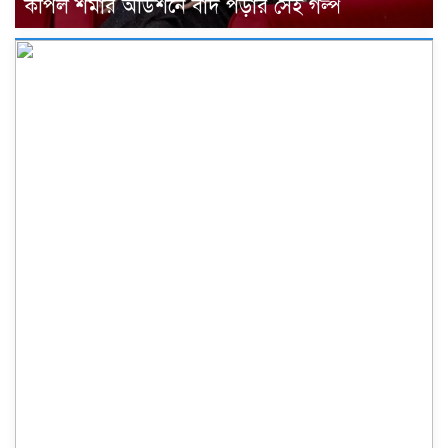
কপিল শর্মার অডিশনে বাদ পড়ার সেই গল্প