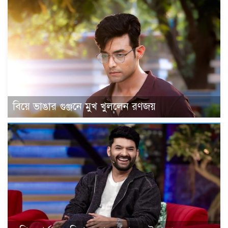
বিয়ে ভাঙার গুঞ্জনে মুখ খুললেন রণজয়