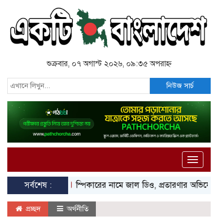
শুক্রবার, ০৭ অগাস্ট ২০২৬, ০৯:৩৫ অপরাহ্ন
নিউজ সার্চ
Toggle
naviga
সর্বশেষ :
স্পিকারের নামে জাল ডিও, প্রতারণার অভিযোগে এসিল্যা
প্রচ্ছদ
অর্থনীতি