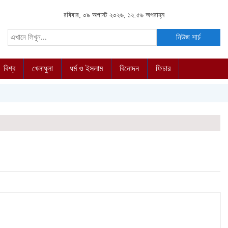
রবিবার, ০৯ অগাস্ট ২০২৬, ১২:৫৬ অপরাহ্ন
নিউজ সার্চ
বিশ্ব
খেলাধুলা
ধর্ম ও ইসলাম
বিনোদন
ফিচার