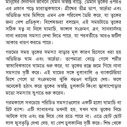
মানুষের দৈনন্দিন জীবনে যেমন অস্বস্তি বাড়ে, তেমনি ত্বকের ওপরও
এর প্রভাব পড়ে মারাত্মকভাবে। গ্রীষ্মের তীব্র তাপ, আর্দ্রতা এবং
অতিরিক্ত ঘাম মিলিয়ে এমন এক পরিবেশ তৈরি করে, যা ত্বকের
জন্য বেশ প্রতিকূল। বিশেষজ্ঞরা বলছেন, এই সময়টাতে ত্বকের
সঠিক যত্ন না নিলে ঘামাচি, ফাঙ্গাল সংক্রমণ, ব্রণ, সানবার্নসহ
নানা ধরনের সমস্যা দেখা দিতে পারে, যা পরবর্তীতে আরও জটিল
আকার ধারণ করতে পারে।
গরমের সময় ত্বকের সমস্যা বাড়ার মূল কারণ হিসেবে ধরা হয়
অতিরিক্ত ঘাম এবং আর্দ্রতা। তাপমাত্রা বেড়ে গেলে শরীর
স্বাভাবিকভাবে ঘামতে শুরু করে, যা ত্বকের রন্ধ্রে জমে গিয়ে নানা
সমস্যার সৃষ্টি করে। এই ঘামের সঙ্গে ধুলাবালি ও ব্যাকটেরিয়া
মিশে গেলে তা সংক্রমণের ঝুঁকি বহুগুণ বাড়িয়ে দেয়। ফলে
অনেকেই হঠাৎ করে ত্বকের অস্বস্তি, চুলকানি কিংবা জ্বালাপোড়ার
মতো সমস্যায় ভুগতে শুরু করেন।
গরমকালে সবচেয়ে পরিচিত সমস্যাগুলোর একটি হলো ঘামাচি বা
হিট র‍্যাশ। এটি সাধারণত তখনই হয়, যখন ঘাম ত্বকের নিচে
আটকে যায় এবং রন্ধ্র দিয়ে বের হতে পারে না। এতে ছোট ছোট
লাল ফুসকুড়ি দেখা দেয়, যা বেশ চুলকানির সৃষ্টি করে। শিশু থেকে