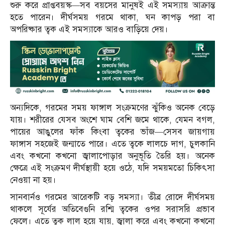
শুরু করে প্রাপ্তবয়স্ক—সব বয়সের মানুষই এই সমস্যায় আক্রান্ত
হতে পারেন। দীর্ঘসময় গরমে থাকা, ঘন কাপড় পরা বা
অপরিষ্কার ত্বক এই সমস্যাকে আরও বাড়িয়ে দেয়।
অন্যদিকে, গরমের সময় ফাঙ্গাল সংক্রমণের ঝুঁকিও অনেক বেড়ে
যায়। শরীরের যেসব অংশে ঘাম বেশি জমে থাকে, যেমন বগল,
পায়ের আঙুলের ফাঁক কিংবা ত্বকের ভাঁজ—সেসব জায়গায়
ফাঙ্গাস সহজেই জন্মাতে পারে। এতে ত্বকে লালচে দাগ, চুলকানি
এবং কখনো কখনো জ্বালাপোড়ার অনুভূতি তৈরি হয়। অনেক
ক্ষেত্রে এই সংক্রমণ দীর্ঘস্থায়ী হয়ে ওঠে, যদি সময়মতো চিকিৎসা
নেওয়া না হয়।
সানবার্নও গরমের আরেকটি বড় সমস্যা। তীব্র রোদে দীর্ঘসময়
থাকলে সূর্যের অতিবেগুনি রশ্মি ত্বকের ওপর সরাসরি প্রভাব
ফেলে। এতে ত্বক লাল হয়ে যায়, জ্বালা করে এবং কখনো কখনো