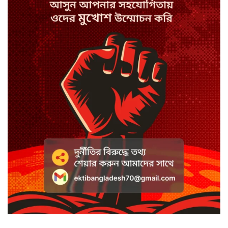
স্পিকারের নামে জাল ডিও, প্রতারণার
অভিযোগে এসিল্যান্ডের বিরুদ্ধে মামলা
সাদা না বাদামি চিনি, কোনটি ভালো?
হাসানের ৪ উইকেটের দিনে ধুঁকছে
বাংলাদেশ