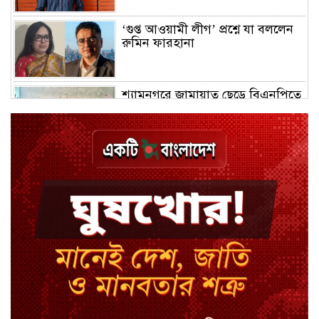
‘গুপ্ত আওয়ামী লীগ’ প্রশ্নে যা বললেন
রুমিন ফারহানা
শ্যামনগরে জামায়াত ছেড়ে বিএনপিতে
যোগ দিলেন ১২ কর্মী
ঢাকায় হালকা বৃষ্টির সম্ভাবনা, বাড়তে
পারে তাপমাত্রা
মন্ত্রী-এমপিদের উপস্থিতিতে ইউএনওর
আইফোন চুরি
সিরাজগঞ্জে বাস ট্রাক দুর্ঘটনা, চালকসহ
নিহত ২