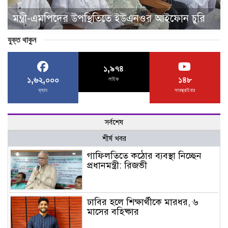
মন্ত্রী-এমপিদের উপস্থিতিতে ইউএনওর আইফোন চুরি
যুক্ত থাকুন
১,৯৭৪
১,৬২,০০০
১৪৮
লাইক
ফ্যান
সাবস্ক্রাইবার
সর্বশেষ
শীর্ষ খবর
গাফিলতিতে কঠোর ব্যবস্থা নিচ্ছেন
প্রধানমন্ত্রী: রিজভী
ঢাবির হলে শিক্ষার্থীকে মারধর, ৬
মাসের বহিষ্কার