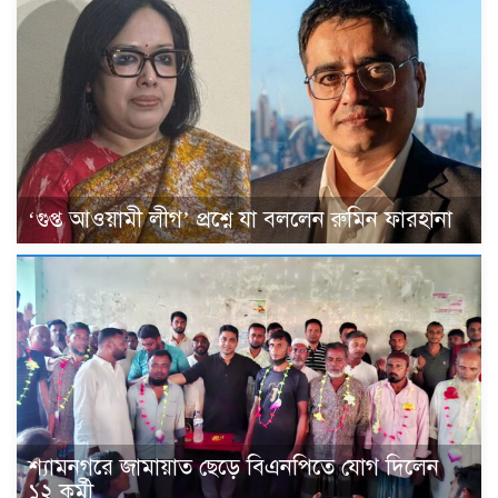
‘গুপ্ত আওয়ামী লীগ’ প্রশ্নে যা বললেন রুমিন ফারহানা
শ্যামনগরে জামায়াত ছেড়ে বিএনপিতে যোগ দিলেন
১২ কর্মী