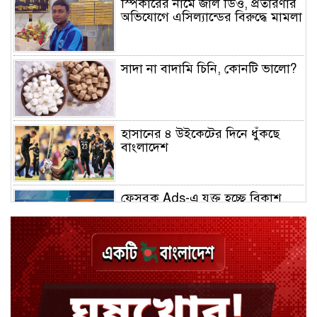
স্পিকারের নামে জাল ডিও, প্রতারণার
অভিযোগে এসিল্যান্ডের বিরুদ্ধে মামলা
সাদা না বাদামি চিনি, কোনটি ভালো?
হাসানের ৪ উইকেটের দিনে ধুঁকছে
বাংলাদেশ
ফেসবুক Ads-এ যুক্ত হচ্ছে বিকাশ
পেমেন্ট
বিয়ে ভাঙার গুঞ্জনে মুখ খুললেন রণজয়