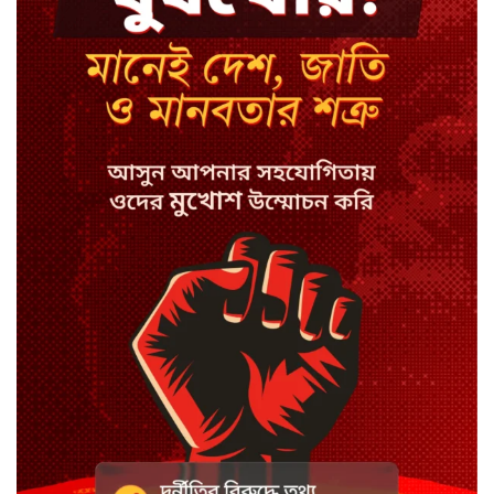
কেন লিভারপুল ছেড়ে তুরস্কের ক্লাবে
সালাহ
কপিল শর্মার অডিশনে বাদ পড়ার সেই
গল্প
যুক্তরাজ্যে সামাজিকমাধ্যমের কারফিউ
মানছে না কিশোররা
কটাক্ষ আর বিদ্রূপে জমে উঠেছে
ভ্যান্সের রাজনীতি
সৌদি আরবে হুতি হামলায় শিশুসহ
আহত ১১