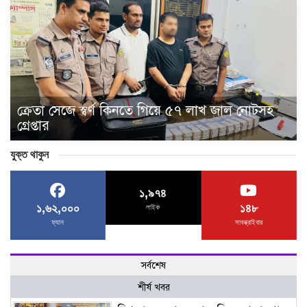
ক্রেতা সেজে স্বর্ণ কিনতে গিয়ে ৫৭ লাখ জাল নোটসহ
গ্রেপ্তার
যুক্ত থাকুন
১,৯৭৪
১,৬২,০০০
১৪৮
লাইক
ফ্যান
সাবস্ক্রাইবার
সর্বশেষ
শীর্ষ খবর