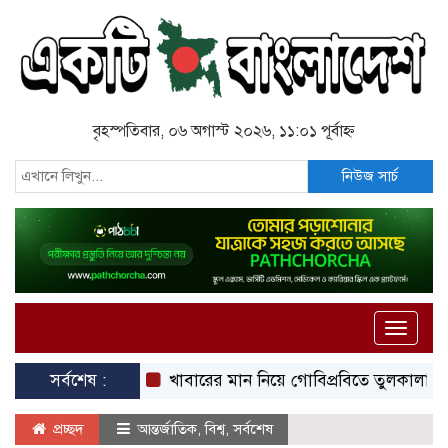
বৃহস্পতিবার, ০৬ অগাস্ট ২০২৬, ১১:০১ পূর্বাহ্ন
নিউজ সার্চ
Toggle
naviga
সর্বশেষ :
খাবারের মান নিয়ে গোবিপ্রবিতে তুলকালাম, আহত শিক্
প্রচ্ছদ
আন্তর্জাতিক
,
বিশ্ব
,
সর্বশেষ