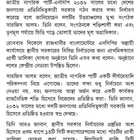
জাতীয় নাগরিক পার্টি-এনসিপি ২০৩৬ সালের মধ্যে দেশের
জনগণের প্রতিনিধিত্বকারী সরকার গঠন করার লক্ষ্য নির্ধারণ
করেছে বলে জানিয়েছেন দলটির উত্তরাঞ্চলের মুখ্য সংগঠক
সারজিস আলম। তিনি বলেন, সংগঠনকে শক্তিশালী করা এবং
তৃণমূল পর্যায়ে ভিত্তি গড়ে তোলাই তাদের মূল অগ্রাধিকার।
রোববার বিকেলে রাজধানীর বাংলামোটরে এনসিপির অস্থায়ী
কার্যালয়ে স্থানীয় সরকারের বিভিন্ন নির্বাচনের জন্য প্রাথমিকভাবে
প্রার্থী তালিকা ঘোষণা অনুষ্ঠানে তিনি এসব কথা বলেন। অনুষ্ঠানে
দলের কেন্দ্রীয় নেতারা উপস্থিত ছিলেন।
সারজিস আলম বলেন, জাতীয় নাগরিক পার্টি একটি দীর্ঘমেয়াদি
পরিকল্পনা নিয়ে এগোচ্ছে। তাদের লক্ষ্য শুধু নির্বাচনে অংশ
নেওয়া নয়, বরং জনগণের আস্থা অর্জন করে একটি কার্যকর
রাজনৈতিক শক্তি হিসেবে নিজেদের প্রতিষ্ঠিত করা। তিনি জানান,
২০৩৬ সালের মধ্যে দলটি জনগণের প্রতিনিধিত্বকারী সরকারি দল
হিসেবে প্রতিষ্ঠিত হওয়ার স্বপ্ন দেখছে।
তিনি আরও জানান, স্থানীয় সরকার নির্বাচনের প্রস্তুতির অংশ
হিসেবে প্রথম ধাপে ১৩টি সিটি করপোরেশনের মধ্যে পাঁচটির প্রার্থী
তালিকা ঘোষণা করা হয়েছে। শিগগিরই বাকি সিটি