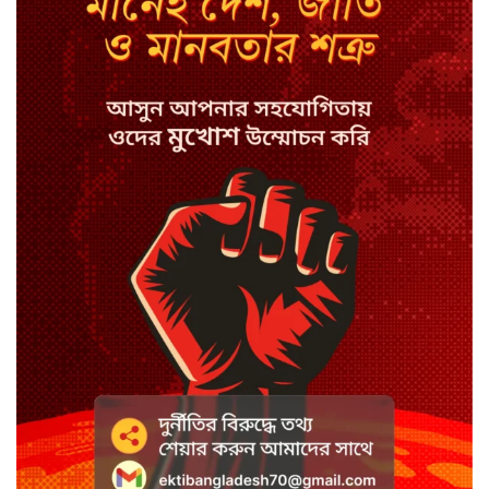
সিরাজগঞ্জে বাস ট্রাক দুর্ঘটনা, চালকসহ
নিহত ২
স্পিকারের নামে জাল ডিও, প্রতারণার
অভিযোগে এসিল্যান্ডের বিরুদ্ধে মামলা
সাদা না বাদামি চিনি, কোনটি ভালো?
হাসানের ৪ উইকেটের দিনে ধুঁকছে
বাংলাদেশ