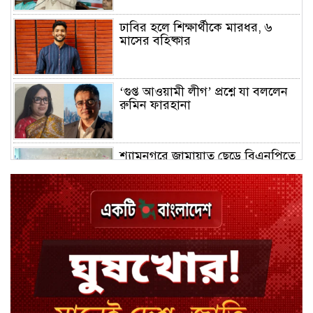
ঢাবির হলে শিক্ষার্থীকে মারধর, ৬
মাসের বহিষ্কার
‘গুপ্ত আওয়ামী লীগ’ প্রশ্নে যা বললেন
রুমিন ফারহানা
শ্যামনগরে জামায়াত ছেড়ে বিএনপিতে
যোগ দিলেন ১২ কর্মী
ঢাকায় হালকা বৃষ্টির সম্ভাবনা, বাড়তে
পারে তাপমাত্রা
মন্ত্রী-এমপিদের উপস্থিতিতে ইউএনওর
আইফোন চুরি