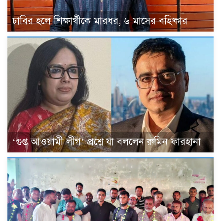
ঢাবির হলে শিক্ষার্থীকে মারধর, ৬ মাসের বহিষ্কার
‘গুপ্ত আওয়ামী লীগ’ প্রশ্নে যা বললেন রুমিন ফারহানা