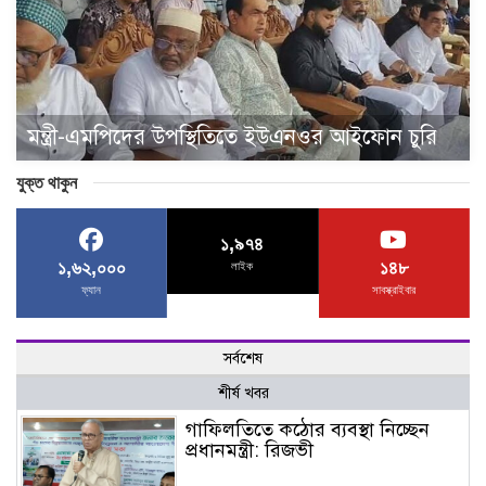
মন্ত্রী-এমপিদের উপস্থিতিতে ইউএনওর আইফোন চুরি
যুক্ত থাকুন
১,৯৭৪
১,৬২,০০০
১৪৮
লাইক
ফ্যান
সাবস্ক্রাইবার
সর্বশেষ
শীর্ষ খবর
গাফিলতিতে কঠোর ব্যবস্থা নিচ্ছেন
প্রধানমন্ত্রী: রিজভী