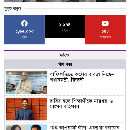
যুক্ত থাকুন
১,৯৭৪
১,৬২,০০০
১৪৮
লাইক
ফ্যান
সাবস্ক্রাইবার
সর্বশেষ
শীর্ষ খবর
গাফিলতিতে কঠোর ব্যবস্থা নিচ্ছেন
প্রধানমন্ত্রী: রিজভী
ঢাবির হলে শিক্ষার্থীকে মারধর, ৬
মাসের বহিষ্কার
‘গুপ্ত আওয়ামী লীগ’ প্রশ্নে যা বললেন