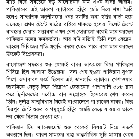
ম্যাচ ঘিরে সবচেয়ে বড় আলোচনার নাম এখন বাবর আজম।
পাকিস্তানের এই তারকা ব্যাটারের হাঁটুর চোট নিয়ে শঙ্কা তৈরি
হলেও সাম্প্রতিক অনুশীলনের খবর দলটির জন্য স্বস্তির বার্তা হয়ে
এসেছে। প্রথম টেস্টে মাঠের বাইরে থাকতে হলেও সিলেট টেস্টে
বাবরের ফেরার সম্ভাবনা এখন বেশ জোরালো বলেই মনে করছেন
পাকিস্তান দলের কর্মকর্তারা। আর যদি সত্যিই তিনি দলে ফেরেন,
তাহলে সিরিজের গতি-প্রকৃতি বদলে যেতে পারে বলে মনে করছেন
ক্রিকেট বিশ্লেষকরা।
বাংলাদেশ সফরের শুরু থেকেই বাবর আজমকে ঘিরে পাকিস্তান
শিবিরে ছিল আলাদা উত্তেজনা। সদ্য শেষ হওয়া পাকিস্তান সুপার
লিগে অসাধারণ ফর্মে ছিলেন এই ডানহাতি ব্যাটার। পেশাওয়ার
জালমিকে নেতৃত্ব দিয়ে শিরোপা জেতানোর পাশাপাশি ৫৮৮ রান
করে টুর্নামেন্টের সর্বোচ্চ রান সংগ্রাহক হিসেবেও শেষ করেন
তিনি। দুর্দান্ত আত্মবিশ্বাস নিয়েই বাংলাদেশে পা রাখেন বাবর। কিন্তু
মিরপুর টেস্ট শুরুর আগমুহূর্তে হাঁটুর অস্বস্তি বেড়ে যাওয়ায় তাকে
দল থেকে বিশ্রাম দেওয়া হয়।
পাকিস্তান টিম ম্যানেজমেন্ট শুরু থেকেই বিষয়টি নিয়ে সতর্ক
অবস্থানে ছিল। কারণ সামনের ব্যস্ত আন্তর্জাতিক সূচি মাথায় রেখে