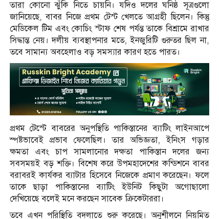
তারা কোনো ঝুঁকি নিতে চায়নি। যদিও দলের ঘনিষ্ঠ সূত্রগুলো
জানিয়েছে, বাবর নিজে প্রথম টেস্ট খেলতে আগ্রহী ছিলেন। কিন্তু
মেডিকেল টিম এবং কোচিং স্টাফ শেষ পর্যন্ত তাকে বিশ্রামে রাখার
সিদ্ধান্ত নেয়। দলীয় ব্যবস্থাপনার মতে, ইনজুরিটি গুরুতর ছিল না,
তবে সামান্য অবহেলাও বড় সমস্যার কারণ হতে পারত।
প্রথম টেস্টে বাবরের অনুপস্থিতি পাকিস্তানের ব্যাটিং লাইনআপে
স্পষ্টভাবেই প্রভাব ফেলেছিল। তার অভিজ্ঞতা, ইনিংস গড়ার
ক্ষমতা এবং চাপ সামলানোর দক্ষতা পাকিস্তান দলের জন্য
সবসময়ই বড় শক্তি। বিশেষ করে উপমহাদেশের কন্ডিশনে বাবর
বরাবরই কার্যকর ব্যাটার হিসেবে নিজেকে প্রমাণ করেছেন। ফলে
তাকে ছাড়া পাকিস্তানের ব্যাটিং ইউনিট কিছুটা অগোছালো
দেখিয়েছে বলেই মনে করছেন সাবেক ক্রিকেটাররা।
তবে এখন পরিস্থিতি বদলাতে শুরু করেছে। অনুশীলনে নিয়মিত