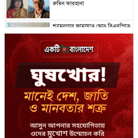
রুমিন ফারহানা
শ্যামনগরে জামায়াত ছেড়ে বিএনপিতে
যোগ দিলেন ১২ কর্মী
ঢাকায় হালকা বৃষ্টির সম্ভাবনা, বাড়তে
পারে তাপমাত্রা
মন্ত্রী-এমপিদের উপস্থিতিতে ইউএনওর
আইফোন চুরি
সিরাজগঞ্জে বাস ট্রাক দুর্ঘটনা, চালকসহ
নিহত ২