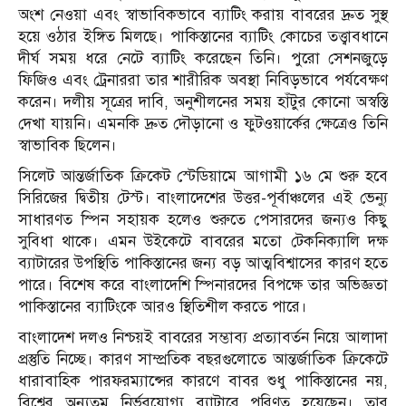
অংশ নেওয়া এবং স্বাভাবিকভাবে ব্যাটিং করায় বাবরের দ্রুত সুস্থ
হয়ে ওঠার ইঙ্গিত মিলছে। পাকিস্তানের ব্যাটিং কোচের তত্ত্বাবধানে
দীর্ঘ সময় ধরে নেটে ব্যাটিং করেছেন তিনি। পুরো সেশনজুড়ে
ফিজিও এবং ট্রেনাররা তার শারীরিক অবস্থা নিবিড়ভাবে পর্যবেক্ষণ
করেন। দলীয় সূত্রের দাবি, অনুশীলনের সময় হাঁটুর কোনো অস্বস্তি
দেখা যায়নি। এমনকি দ্রুত দৌড়ানো ও ফুটওয়ার্কের ক্ষেত্রেও তিনি
স্বাভাবিক ছিলেন।
সিলেট আন্তর্জাতিক ক্রিকেট স্টেডিয়ামে আগামী ১৬ মে শুরু হবে
সিরিজের দ্বিতীয় টেস্ট। বাংলাদেশের উত্তর-পূর্বাঞ্চলের এই ভেন্যু
সাধারণত স্পিন সহায়ক হলেও শুরুতে পেসারদের জন্যও কিছু
সুবিধা থাকে। এমন উইকেটে বাবরের মতো টেকনিক্যালি দক্ষ
ব্যাটারের উপস্থিতি পাকিস্তানের জন্য বড় আত্মবিশ্বাসের কারণ হতে
পারে। বিশেষ করে বাংলাদেশি স্পিনারদের বিপক্ষে তার অভিজ্ঞতা
পাকিস্তানের ব্যাটিংকে আরও স্থিতিশীল করতে পারে।
বাংলাদেশ দলও নিশ্চয়ই বাবরের সম্ভাব্য প্রত্যাবর্তন নিয়ে আলাদা
প্রস্তুতি নিচ্ছে। কারণ সাম্প্রতিক বছরগুলোতে আন্তর্জাতিক ক্রিকেটে
ধারাবাহিক পারফরম্যান্সের কারণে বাবর শুধু পাকিস্তানের নয়,
বিশ্বের অন্যতম নির্ভরযোগ্য ব্যাটারে পরিণত হয়েছেন। তার