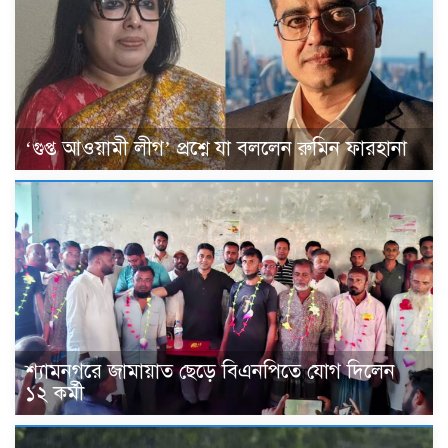
‘গুপ্ত আওয়ামী লীগ’ প্রশ্নে যা বললেন রুমিন ফারহানা
শ্যামনগরে জামায়াত ছেড়ে বিএনপিতে যোগ দিলেন
১২ কর্মী