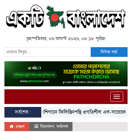
বৃহস্পতিবার, ০৬ অগাস্ট ২০২৬, ০৮:১৮ পূর্বাহ্ন
নিউজ সার্চ
Toggle
naviga
সর্বশেষ :
মিশিগানে ফিলিস্তিনপন্থি প্রগতিশীল এল-সায়েদের ঐতিহাসি
প্রচ্ছদ
বিনোদন
,
সর্বশেষ