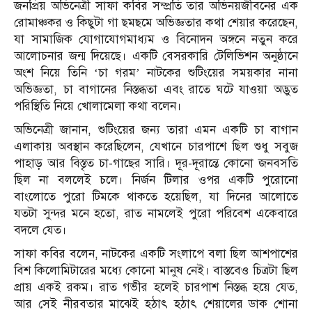
জনপ্রিয় অভিনেত্রী সাফা কবির সম্প্রতি তার অভিনয়জীবনের এক
রোমাঞ্চকর ও কিছুটা গা ছমছমে অভিজ্ঞতার কথা শেয়ার করেছেন,
যা সামাজিক যোগাযোগমাধ্যম ও বিনোদন অঙ্গনে নতুন করে
আলোচনার জন্ম দিয়েছে। একটি বেসরকারি টেলিভিশন অনুষ্ঠানে
অংশ নিয়ে তিনি ‘চা গরম’ নাটকের শুটিংয়ের সময়কার নানা
অভিজ্ঞতা, চা বাগানের নিস্তব্ধতা এবং রাতে ঘটে যাওয়া অদ্ভুত
পরিস্থিতি নিয়ে খোলামেলা কথা বলেন।
অভিনেত্রী জানান, শুটিংয়ের জন্য তারা এমন একটি চা বাগান
এলাকায় অবস্থান করেছিলেন, যেখানে চারপাশে ছিল শুধু সবুজ
পাহাড় আর বিস্তৃত চা-গাছের সারি। দূর-দূরান্তে কোনো জনবসতি
ছিল না বললেই চলে। নির্জন টিলার ওপর একটি পুরোনো
বাংলোতে পুরো টিমকে থাকতে হয়েছিল, যা দিনের আলোতে
যতটা সুন্দর মনে হতো, রাত নামলেই পুরো পরিবেশ একেবারে
বদলে যেত।
সাফা কবির বলেন, নাটকের একটি সংলাপে বলা ছিল আশপাশের
বিশ কিলোমিটারের মধ্যে কোনো মানুষ নেই। বাস্তবেও চিত্রটা ছিল
প্রায় একই রকম। রাত গভীর হলেই চারপাশ নিস্তব্ধ হয়ে যেত,
আর সেই নীরবতার মাঝেই হঠাৎ হঠাৎ শেয়ালের ডাক শোনা