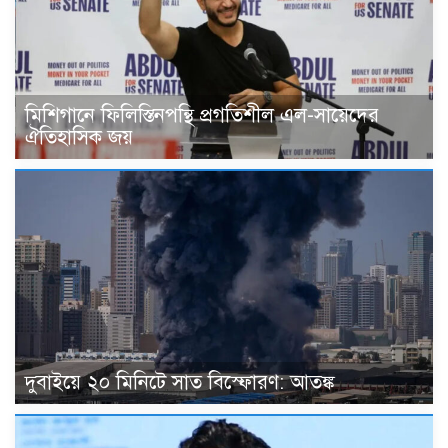
মিশিগানে ফিলিস্তিনপন্থি প্রগতিশীল এল-সায়েদের
ঐতিহাসিক জয়
দুবাইয়ে ২০ মিনিটে সাত বিস্ফোরণ: আতঙ্ক