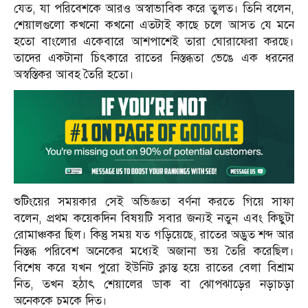
যেত, যা পরিবেশকে আরও অস্বাভাবিক করে তুলত। তিনি বলেন,
শেয়ালগুলো কখনো কখনো এতটাই কাছে চলে আসত যে মনে
হতো বাংলোর একেবারে আশপাশেই তারা ঘোরাফেরা করছে।
তাদের একটানা চিৎকারে রাতের নিস্তব্ধতা ভেঙে এক ধরনের
অস্বস্তিকর আবহ তৈরি হতো।
শুটিংয়ের সময়কার সেই অভিজ্ঞতা বর্ণনা করতে গিয়ে সাফা
বলেন, প্রথম কয়েকদিন বিষয়টি সবার জন্যই নতুন এবং কিছুটা
রোমাঞ্চকর ছিল। কিন্তু সময় যত গড়িয়েছে, রাতের অদ্ভুত শব্দ আর
নিস্তব্ধ পরিবেশ অনেকের মধ্যেই অজানা ভয় তৈরি করেছিল।
বিশেষ করে যখন পুরো ইউনিট ক্লান্ত হয়ে রাতের বেলা বিশ্রাম
নিত, তখন হঠাৎ শেয়ালের ডাক বা ঝোপঝাড়ের নড়াচড়া
অনেককে চমকে দিত।