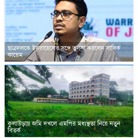
ছাত্রদলকে ইসরায়েলের সঙ্গে তুলনা করলেন সাদিক
কায়েম
কুলাউড়ায় জমি দখলে এমপির মধ্যস্থতা নিয়ে নতুন
বিতর্ক