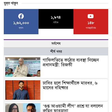
যুক্ত থাকুন
১,৯৭৪
১,৬২,০০০
১৪৮
লাইক
ফ্যান
সাবস্ক্রাইবার
সর্বশেষ
শীর্ষ খবর
গাফিলতিতে কঠোর ব্যবস্থা নিচ্ছেন
প্রধানমন্ত্রী: রিজভী
ঢাবির হলে শিক্ষার্থীকে মারধর, ৬
মাসের বহিষ্কার
‘গুপ্ত আওয়ামী লীগ’ প্রশ্নে যা বললেন
রুমিন ফারহানা