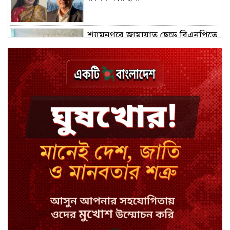
শ্যামনগরে জামায়াত ছেড়ে বিএনপিতে
যোগ দিলেন ১২ কর্মী
ঢাকায় হালকা বৃষ্টির সম্ভাবনা, বাড়তে
পারে তাপমাত্রা
মন্ত্রী-এমপিদের উপস্থিতিতে ইউএনওর
আইফোন চুরি
সিরাজগঞ্জে বাস ট্রাক দুর্ঘটনা, চালকসহ
নিহত ২
স্পিকারের নামে জাল ডিও, প্রতারণার