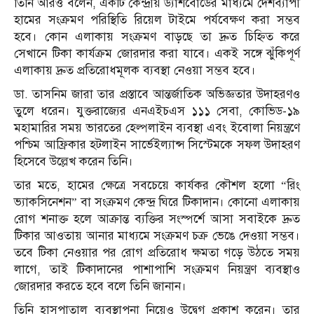
তিনি আরও বলেন, একটি কেন্দ্রীয় ড্যাশবোর্ডের মাধ্যমে দেশব্যাপী
হামের সংক্রমণ পরিস্থিতি রিয়েল টাইমে পর্যবেক্ষণ করা সম্ভব
হবে। কোন এলাকায় সংক্রমণ বাড়ছে তা দ্রুত চিহ্নিত করে
সেখানে টিকা কার্যক্রম জোরদার করা যাবে। একই সঙ্গে ঝুঁকিপূর্ণ
এলাকায় দ্রুত প্রতিরোধমূলক ব্যবস্থা নেওয়া সম্ভব হবে।
ডা. তাসনিম জারা তার প্রস্তাবে আন্তর্জাতিক অভিজ্ঞতার উদাহরণও
তুলে ধরেন। যুক্তরাজ্যের এনএইচএস ১১১ সেবা, কোভিড-১৯
মহামারির সময় ভারতের হেল্পলাইন ব্যবস্থা এবং ইবোলা নিয়ন্ত্রণে
পশ্চিম আফ্রিকার হটলাইন সার্ভেইল্যান্স সিস্টেমকে সফল উদাহরণ
হিসেবে উল্লেখ করেন তিনি।
তার মতে, হামের ক্ষেত্রে সবচেয়ে কার্যকর কৌশল হলো “রিং
ভ্যাকসিনেশন” বা সংক্রমণ কেন্দ্র ঘিরে টিকাদান। কোনো এলাকায়
রোগ শনাক্ত হলে আক্রান্ত ব্যক্তির সংস্পর্শে আসা সবাইকে দ্রুত
টিকার আওতায় আনার মাধ্যমে সংক্রমণ চক্র ভেঙে দেওয়া সম্ভব।
তবে টিকা নেওয়ার পর রোগ প্রতিরোধ ক্ষমতা গড়ে উঠতে সময়
লাগে, তাই টিকাদানের পাশাপাশি সংক্রমণ নিয়ন্ত্রণ ব্যবস্থাও
জোরদার করতে হবে বলে তিনি জানান।
তিনি হাসপাতাল ব্যবস্থাপনা নিয়েও উদ্বেগ প্রকাশ করেন। তার