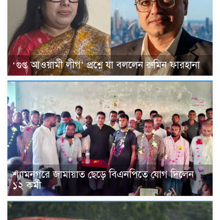
‘গুপ্ত আওয়ামী লীগ’ প্রশ্নে যা বললেন রুমিন ফারহানা
শ্যামনগরে জামায়াত ছেড়ে বিএনপিতে যোগ দিলেন
১২ কর্মী