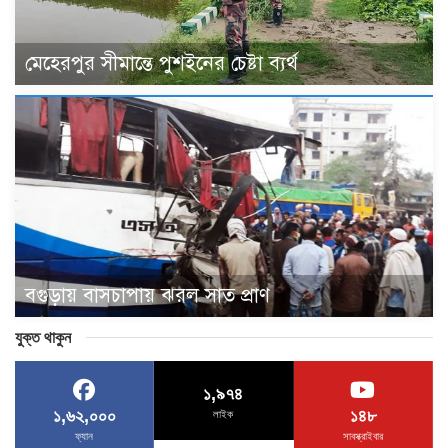
মেহেরপুর সীমান্তে পুশইনের চেষ্টা ব্যর্থ
বগুড়ায় বাসচাপায় ঝরল সাত প্রাণ
যুক্ত থাকুন
১,৯৭৪
১,৬২,০০০
১৪৮
লাইক
ফ্যান
সাবস্ক্রাইবার