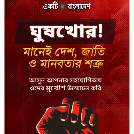
শিক্ষকদের বকেয়া পাওনা পরিশোধে
সরকারের বড় উদ্যোগ
মেহেরপুর সীমান্তে পুশইনের চেষ্টা ব্যর্থ
বগুড়ায় বাসচাপায় ঝরল সাত প্রাণ
চৌমুহনীতে বিএনপি নেতাকে লক্ষ্য
করে গুলি
তরুণদের আন্দোলনে নরেন্দ্র মোদি
দুর্বল হয়েছেন: সোনম ওয়াংচুক