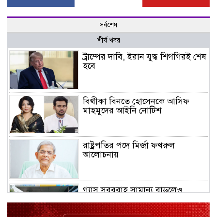
সর্বশেষ
শীর্ষ খবর
ট্রাম্পের দাবি, ইরান যুদ্ধ শিগগিরই শেষ
হবে
বিথীকা বিনতে হোসেনকে আসিফ
মাহমুদের আইনি নোটিশ
রাষ্ট্রপতির পদে মির্জা ফখরুল
আলোচনায়
গ্যাস সরবরাহ সামান্য বাড়লেও
কাটেনি সংকট