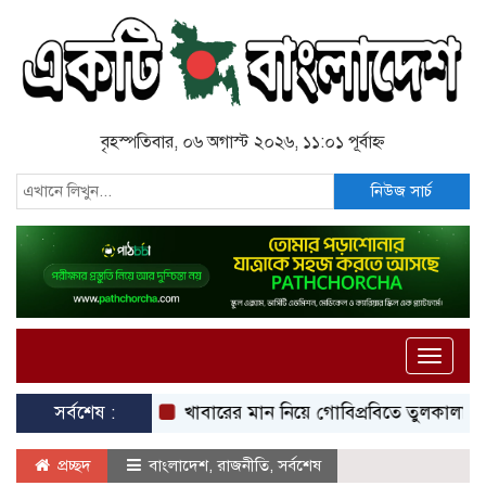
বৃহস্পতিবার, ০৬ অগাস্ট ২০২৬, ১১:০১ পূর্বাহ্ন
নিউজ সার্চ
Toggle
naviga
সর্বশেষ :
খাবারের মান নিয়ে গোবিপ্রবিতে তুলকালাম, আহত শিক্
প্রচ্ছদ
বাংলাদেশ
,
রাজনীতি
,
সর্বশেষ