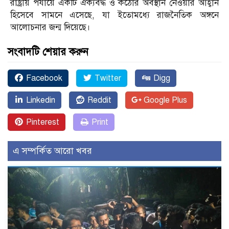
রাষ্ট্রীয় পর্যায়ে একটি ঐক্যবদ্ধ ও কঠোর অবস্থান নেওয়ার আহ্বান
হিসেবে সামনে এসেছে, যা ইতোমধ্যে রাজনৈতিক অঙ্গনে
আলোচনার জন্ম দিয়েছে।
সংবাদটি শেয়ার করুন
Facebook
Twitter
Digg
Linkedin
Reddit
Google Plus
Pinterest
Print
এ সম্পর্কিত আরো খবর