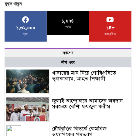
যুক্ত থাকুন
১,৯৭৪
১,৬২,০০০
১৪৮
লাইক
ফ্যান
সাবস্ক্রাইবার
সর্বশেষ
শীর্ষ খবর
খাবারের মান নিয়ে গোবিপ্রবিতে
তুলকালাম, আহত শিক্ষার্থী
জুলাই আন্দোলনে আমাদের অবদান
সবচেয়ে বেশি: ফয়জুল করীম
চৌর্যবৃত্তির বিতর্কে কেমব্রিজ
অধ্যাপকের পদত্যাগ