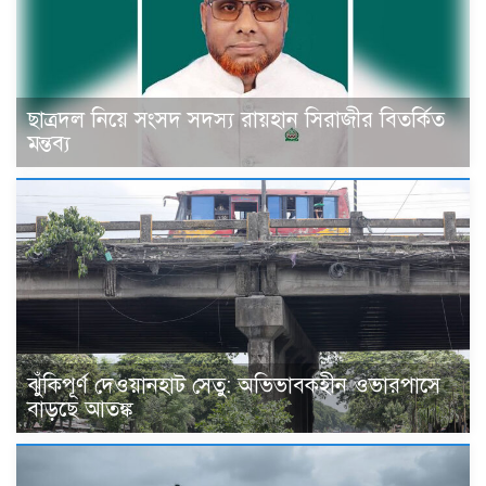
ছাত্রদল নিয়ে সংসদ সদস্য রায়হান সিরাজীর বিতর্কিত
মন্তব্য
ঝুঁকিপূর্ণ দেওয়ানহাট সেতু: অভিভাবকহীন ওভারপাসে
বাড়ছে আতঙ্ক