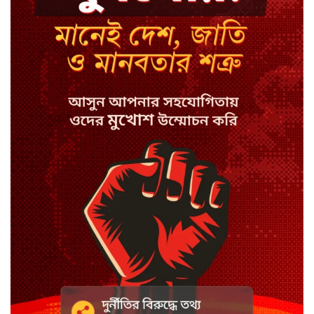
নেইমারের খোঁচায় উত্তপ্ত মাঠ, শুনলেন
‘বদমাশ’ গালি