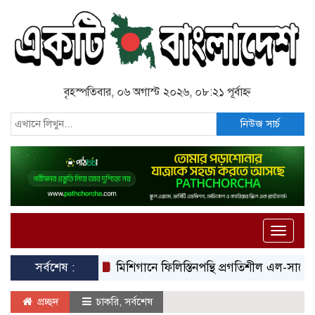
বৃহস্পতিবার, ০৬ অগাস্ট ২০২৬, ০৮:২১ পূর্বাহ্ন
নিউজ সার্চ
Toggle
naviga
সর্বশেষ :
মিশিগানে ফিলিস্তিনপন্থি প্রগতিশীল এল-সায়েদের ঐত
প্রচ্ছদ
চাকরি
,
সর্বশেষ