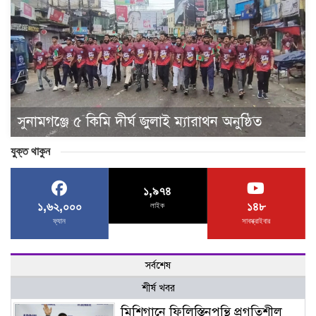
সুনামগঞ্জে ৫ কিমি দীর্ঘ জুলাই ম্যারাথন অনুষ্ঠিত
যুক্ত থাকুন
১,৯৭৪
১,৬২,০০০
১৪৮
লাইক
ফ্যান
সাবস্ক্রাইবার
সর্বশেষ
শীর্ষ খবর
মিশিগানে ফিলিস্তিনপন্থি প্রগতিশীল