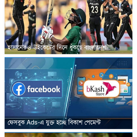
হাসানের ৪ উইকেটের দিনে ধুঁকছে বাংলাদেশ
ফেসবুক Ads-এ যুক্ত হচ্ছে বিকাশ পেমেন্ট