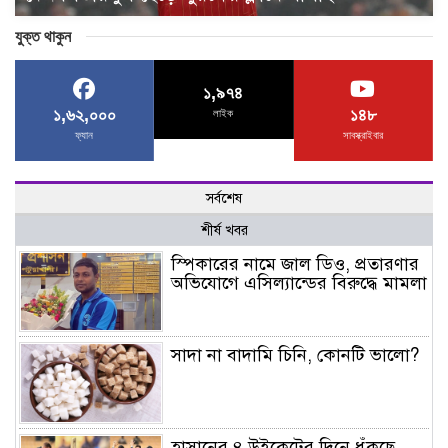
যুক্ত থাকুন
১,৯৭৪
১,৬২,০০০
১৪৮
লাইক
ফ্যান
সাবস্ক্রাইবার
সর্বশেষ
শীর্ষ খবর
স্পিকারের নামে জাল ডিও, প্রতারণার
অভিযোগে এসিল্যান্ডের বিরুদ্ধে মামলা
সাদা না বাদামি চিনি, কোনটি ভালো?
হাসানের ৪ উইকেটের দিনে ধুঁকছে