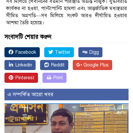
সব মিলিয়ে লেবাননের বর্তমান পরিস্থিতি অত্যন্ত নাজুক। যুদ্ধবিরতি
কার্যকর না হওয়া, পাল্টাপাল্টি হামলা এবং আন্তর্জাতিক মধ্যস্থতার
সীমিত অগ্রগতি—সব মিলিয়ে সংকট আরও দীর্ঘায়িত হওয়ার
আশঙ্কা তৈরি হয়েছে।
সংবাদটি শেয়ার করুন
Facebook
Twitter
Digg
Linkedin
Reddit
Google Plus
Pinterest
Print
এ সম্পর্কিত আরো খবর