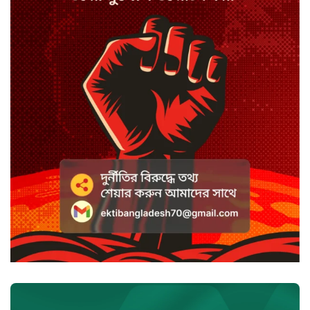
যুক্তরাজ্যে সামাজিকমাধ্যমের কারফিউ
মানছে না কিশোররা
কটাক্ষ আর বিদ্রূপে জমে উঠেছে
ভ্যান্সের রাজনীতি
সৌদি আরবে হুতি হামলায় শিশুসহ
আহত ১১