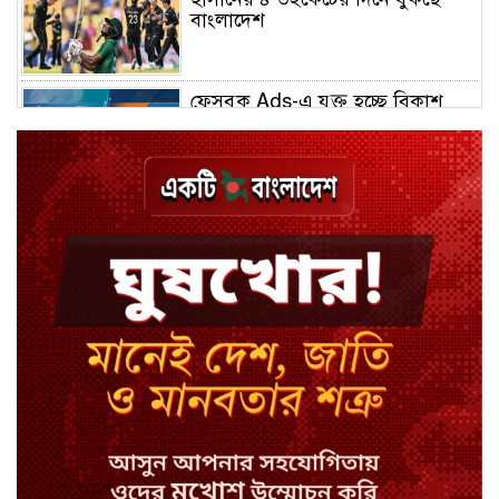
বাংলাদেশ
ফেসবুক Ads-এ যুক্ত হচ্ছে বিকাশ
পেমেন্ট
বিয়ে ভাঙার গুঞ্জনে মুখ খুললেন রণজয়
কেন লিভারপুল ছেড়ে তুরস্কের ক্লাবে
সালাহ
কপিল শর্মার অডিশনে বাদ পড়ার সেই
গল্প