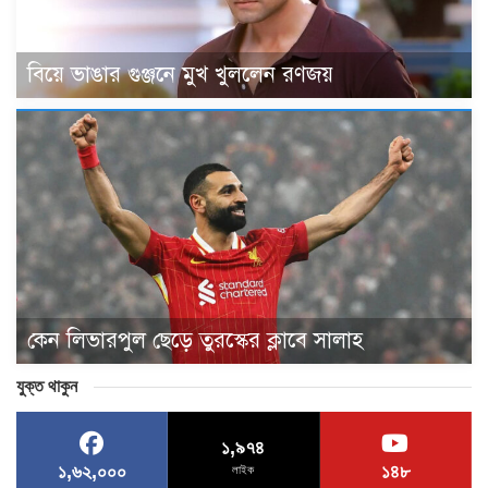
বিয়ে ভাঙার গুঞ্জনে মুখ খুললেন রণজয়
কেন লিভারপুল ছেড়ে তুরস্কের ক্লাবে সালাহ
যুক্ত থাকুন
১,৯৭৪
১,৬২,০০০
১৪৮
লাইক