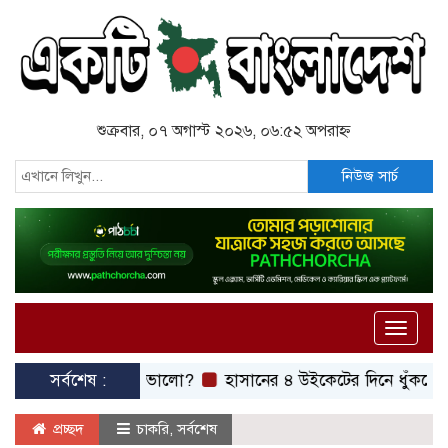
শুক্রবার, ০৭ অগাস্ট ২০২৬, ০৬:৫২ অপরাহ্ন
নিউজ সার্চ
Toggle
naviga
ি চিনি, কোনটি ভালো?
সর্বশেষ :
হাসানের ৪ উইকেটের দিনে ধুঁকছে বাংলাদেশ
প্রচ্ছদ
চাকরি
,
সর্বশেষ