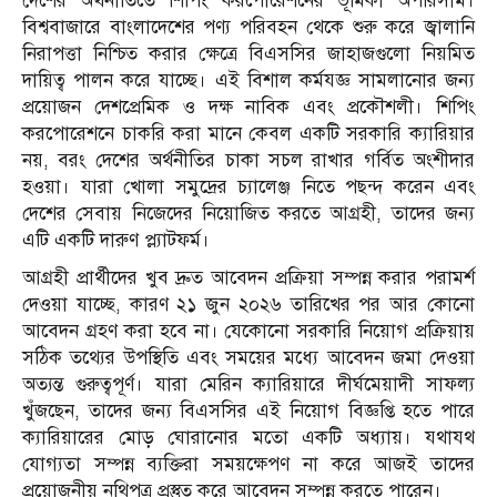
দেশের অর্থনীতিতে শিপিং করপোরেশনের ভূমিকা অপরিসীম।
বিশ্ববাজারে বাংলাদেশের পণ্য পরিবহন থেকে শুরু করে জ্বালানি
নিরাপত্তা নিশ্চিত করার ক্ষেত্রে বিএসসির জাহাজগুলো নিয়মিত
দায়িত্ব পালন করে যাচ্ছে। এই বিশাল কর্মযজ্ঞ সামলানোর জন্য
প্রয়োজন দেশপ্রেমিক ও দক্ষ নাবিক এবং প্রকৌশলী। শিপিং
করপোরেশনে চাকরি করা মানে কেবল একটি সরকারি ক্যারিয়ার
নয়, বরং দেশের অর্থনীতির চাকা সচল রাখার গর্বিত অংশীদার
হওয়া। যারা খোলা সমুদ্রের চ্যালেঞ্জ নিতে পছন্দ করেন এবং
দেশের সেবায় নিজেদের নিয়োজিত করতে আগ্রহী, তাদের জন্য
এটি একটি দারুণ প্ল্যাটফর্ম।
আগ্রহী প্রার্থীদের খুব দ্রুত আবেদন প্রক্রিয়া সম্পন্ন করার পরামর্শ
দেওয়া যাচ্ছে, কারণ ২১ জুন ২০২৬ তারিখের পর আর কোনো
আবেদন গ্রহণ করা হবে না। যেকোনো সরকারি নিয়োগ প্রক্রিয়ায়
সঠিক তথ্যের উপস্থিতি এবং সময়ের মধ্যে আবেদন জমা দেওয়া
অত্যন্ত গুরুত্বপূর্ণ। যারা মেরিন ক্যারিয়ারে দীর্ঘমেয়াদী সাফল্য
খুঁজছেন, তাদের জন্য বিএসসির এই নিয়োগ বিজ্ঞপ্তি হতে পারে
ক্যারিয়ারের মোড় ঘোরানোর মতো একটি অধ্যায়। যথাযথ
যোগ্যতা সম্পন্ন ব্যক্তিরা সময়ক্ষেপণ না করে আজই তাদের
প্রয়োজনীয় নথিপত্র প্রস্তুত করে আবেদন সম্পন্ন করতে পারেন।