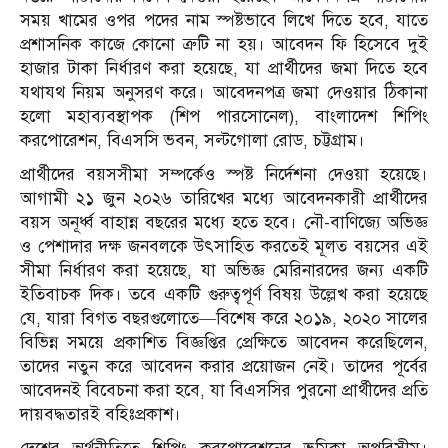
সময় খামের ওপর পদের নাম স্পষ্টভাবে লিখে দিতে হবে, যাতে
প্রশাসনিক কাজে কোনো ত্রুটি না হয়। আবেদন ফি হিসেবে দুই
হাজার টাকা নির্ধারণ করা হয়েছে, যা প্রার্থীদের জমা দিতে হবে
যথাযথ নিয়ম অনুসরণ করে। আবেদনপত্র জমা দেওয়ার ঠিকানা
হলো মহাব্যবস্থাপক (শিপ পারসোনেল), বাংলাদেশ শিপিং
করপোরেশন, বিএসসি ভবন, সল্টগোলা রোড, চট্টগ্রাম।
প্রার্থীদের বয়সসীমা সম্পর্কেও স্পষ্ট নির্দেশনা দেওয়া হয়েছে।
আগামী ২১ জুন ২০২৬ তারিখের মধ্যে আবেদনকারী প্রার্থীদের
বয়স অনূর্ধ্ব বাহান্ন বছরের মধ্যে হতে হবে। নৌ-বাণিজ্যে অভিজ্ঞ
ও পেশাদার দক্ষ জনবলকে উৎসাহিত করতেই মূলত বয়সের এই
সীমা নির্ধারণ করা হয়েছে, যা অভিজ্ঞ মেরিনারদের জন্য একটি
ইতিবাচক দিক। তবে একটি গুরুত্বপূর্ণ বিষয় উল্লেখ করা হয়েছে
যে, যারা বিগত বছরগুলোতে—বিশেষ করে ২০১৯, ২০২০ সালের
বিভিন্ন সময়ে প্রকাশিত বিজ্ঞপ্তির প্রেক্ষিতে আবেদন করেছিলেন,
তাদের নতুন করে আবেদন করার প্রয়োজন নেই। তাদের পূর্বের
আবেদনই বিবেচনা করা হবে, যা বিএসসির পুরনো প্রার্থীদের প্রতি
দায়বদ্ধতারই বহিঃপ্রকাশ।