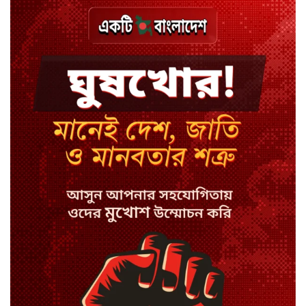
বিয়ে ভাঙার গুঞ্জনে মুখ খুললেন রণজয়
কেন লিভারপুল ছেড়ে তুরস্কের ক্লাবে
সালাহ
কপিল শর্মার অডিশনে বাদ পড়ার সেই
গল্প
যুক্তরাজ্যে সামাজিকমাধ্যমের কারফিউ
মানছে না কিশোররা
কটাক্ষ আর বিদ্রূপে জমে উঠেছে
ভ্যান্সের রাজনীতি