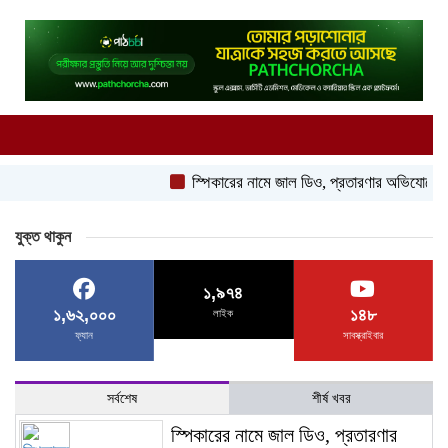
স্পিকারের নামে জাল ডিও, প্রতারণার অভিযোগে এসিল্যান
যুক্ত থাকুন
১,৯৭৪
১,৬২,০০০
১৪৮
লাইক
ফ্যান
সাবস্ক্রাইবার
সর্বশেষ
শীর্ষ খবর
স্পিকারের নামে জাল ডিও, প্রতারণার