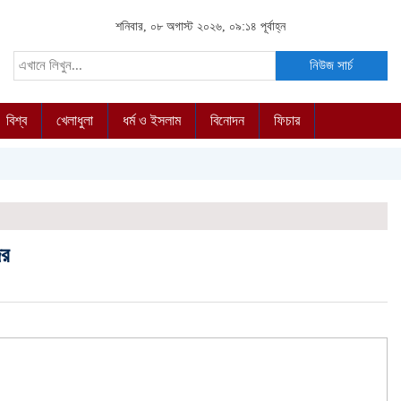
শনিবার, ০৮ অগাস্ট ২০২৬, ০৯:১৪ পূর্বাহ্ন
নিউজ সার্চ
বিশ্ব
খেলাধুলা
ধর্ম ও ইসলাম
বিনোদন
ফিচার
ের