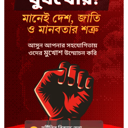
ইবির ৪৪ শিক্ষকের বিরুদ্ধে
রাষ্ট্রবিরোধিতার তদন্ত কমিটি
বাংলাদেশে চালু হলো থাই কফি চেইন
ক্যাফে আমাজন
হাসিনাকে সুযোগ দিয়ে সার্বভৌমত্বে
আঘাত: রিজভী
ডিজিটাল ভূমি সেবায় জবাবদিহি
নিশ্চিতের নির্দেশ
সবুজবাগে ময়লার স্তূপ থেকে তরুণীর
খণ্ডিত মাথা ও হাত উদ্ধার