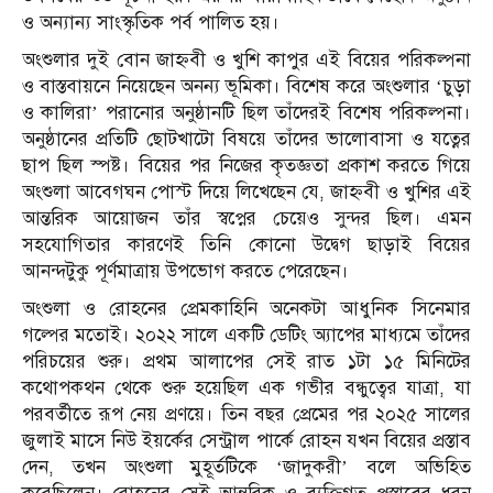
ও অন্যান্য সাংস্কৃতিক পর্ব পালিত হয়।
অংশুলার দুই বোন জাহ্নবী ও খুশি কাপুর এই বিয়ের পরিকল্পনা
ও বাস্তবায়নে নিয়েছেন অনন্য ভূমিকা। বিশেষ করে অংশুলার ‘চুড়া
ও কালিরা’ পরানোর অনুষ্ঠানটি ছিল তাঁদেরই বিশেষ পরিকল্পনা।
অনুষ্ঠানের প্রতিটি ছোটখাটো বিষয়ে তাঁদের ভালোবাসা ও যত্নের
ছাপ ছিল স্পষ্ট। বিয়ের পর নিজের কৃতজ্ঞতা প্রকাশ করতে গিয়ে
অংশুলা আবেগঘন পোস্ট দিয়ে লিখেছেন যে, জাহ্নবী ও খুশির এই
আন্তরিক আয়োজন তাঁর স্বপ্নের চেয়েও সুন্দর ছিল। এমন
সহযোগিতার কারণেই তিনি কোনো উদ্বেগ ছাড়াই বিয়ের
আনন্দটুকু পূর্ণমাত্রায় উপভোগ করতে পেরেছেন।
অংশুলা ও রোহনের প্রেমকাহিনি অনেকটা আধুনিক সিনেমার
গল্পের মতোই। ২০২২ সালে একটি ডেটিং অ্যাপের মাধ্যমে তাঁদের
পরিচয়ের শুরু। প্রথম আলাপের সেই রাত ১টা ১৫ মিনিটের
কথোপকথন থেকে শুরু হয়েছিল এক গভীর বন্ধুত্বের যাত্রা, যা
পরবর্তীতে রূপ নেয় প্রণয়ে। তিন বছর প্রেমের পর ২০২৫ সালের
জুলাই মাসে নিউ ইয়র্কের সেন্ট্রাল পার্কে রোহন যখন বিয়ের প্রস্তাব
দেন, তখন অংশুলা মুহূর্তটিকে ‘জাদুকরী’ বলে অভিহিত