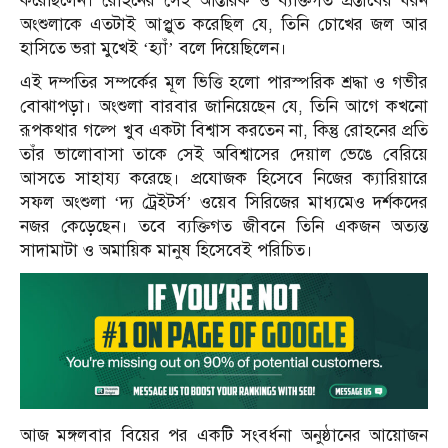
করেছিলেন। রোহনের সেই আন্তরিক ও ব্যক্তিগত প্রস্তাবের ধরন
অংশুলাকে এতটাই আপ্লুত করেছিল যে, তিনি চোখের জল আর
হাসিতে ভরা মুখেই ‘হ্যাঁ’ বলে দিয়েছিলেন।
এই দম্পতির সম্পর্কের মূল ভিত্তি হলো পারস্পরিক শ্রদ্ধা ও গভীর
বোঝাপড়া। অংশুলা বারবার জানিয়েছেন যে, তিনি আগে কখনো
রূপকথার গল্পে খুব একটা বিশ্বাস করতেন না, কিন্তু রোহনের প্রতি
তাঁর ভালোবাসা তাকে সেই অবিশ্বাসের দেয়াল ভেঙে বেরিয়ে
আসতে সাহায্য করেছে। প্রযোজক হিসেবে নিজের ক্যারিয়ারে
সফল অংশুলা ‘দ্য ট্রেইটর্স’ ওয়েব সিরিজের মাধ্যমেও দর্শকদের
নজর কেড়েছেন। তবে ব্যক্তিগত জীবনে তিনি একজন অত্যন্ত
সাদামাটা ও অমায়িক মানুষ হিসেবেই পরিচিত।
আজ মঙ্গলবার বিয়ের পর একটি সংবর্ধনা অনুষ্ঠানের আয়োজন