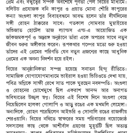
প্রেম এবং বন্ধুত্বের সম্পর্ক অবশেষে পূর্ণতা পেল বিয়ের মাধ্যমে।
বলিউড প্রযোজক বনি কাপুর ও প্রয়াত মোনা শৌরি কাপুরের
কন্যা অংশুলা কাপুর বিবাহবন্ধনে আবদ্ধ হলেন তাঁর দীর্ঘদিনের
সঙ্গী রোহন ঠাক্করের সাথে। গতকাল সোমবার মুম্বাইয়ের
অভিজাত হোটেল তাজ ল্যান্ডস এন্ড-এ আয়োজিত এক
জাঁকজমকপূর্ণ ও অন্তরঙ্গ অনুষ্ঠানে তাঁরা একে অপরের সাথে নতুন
জীবন শুরুর অঙ্গীকার করেন। রূপকথার গল্পের মতো শুরু হওয়া
তাঁদের এই প্রেমের পরিণতি যেন নতুন প্রজন্মের কাছে আধুনিক
প্রেমের এক অনন্য নিদর্শন হয়ে রইল।
বিয়ের আনুষ্ঠানিকতা সম্পন্ন হয়েছে সনাতন হিন্দু রীতিতে।
সামাজিক যোগাযোগমাধ্যমে ভাইরাল হওয়া ভিডিওতে দেখা যায়,
পবিত্র অগ্নিকে সাক্ষী রেখে সাত পাকে ঘুরছেন নবদম্পতি। অংশুলা
ও রোহনের চোখেমুখে ছিল একরাশ আনন্দ আর অনাগত
ভবিষ্যতের উজ্জ্বল স্বপ্ন। বিয়ের এই বিশেষ দিনে অংশুলা বেছে
নিয়েছিলেন হালকা গোলাপি ও আড়ু রঙের এক মখমলি লেহেঙ্গা।
অন্যদিকে, রোহন পরেছিলেন আইভরি ও সোনালি রঙের রাজকীয়
শেরওয়ানি। বিয়ের নথিতে স্বাক্ষরের সময় পরিবারের বয়োজ্যেষ্ঠ
সদস্যদের কাছ থেকে আশীর্বাদ গ্রহণের মুহূর্তটি ছিল অত্যন্ত