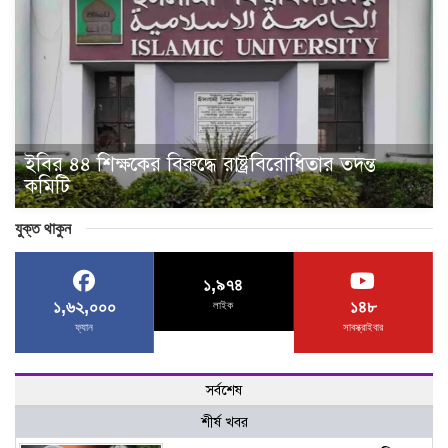
ইবির ৪৪ শিক্ষকের বিরুদ্ধে রাষ্ট্রবিরোধিতার তদন্ত
কমিটি
যুক্ত থাকুন
১,৯৭৪
১,৬২,০০০
১৪৮
লাইক
ফ্যান
সাবস্ক্রাইবার
সর্বশেষ
শীর্ষ খবর